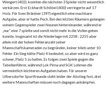
Wengert (402), konnten die nächsten 3 Spieler nicht wesentlich
verkürzen. Erst Eckhardt Schöbel (400) verringerte auf 17
Holz. Für Sven Bräntner (397) eigentlich eine machbare
Aufgabe, aber er hatte Pech. Bei den letzten Räumern gelangen
seinem Gegenspieler zwei Neunen hintereinander, während er
„nur“ eine 7 spielte und somit nicht mehr in die Vollen gehen
konnte. Insgesamt ist die Niederlage mit 2258 : 2255 aber
allein mit der hohen Fehleranzahl seiner
Mannschaftskameraden zu begründen, keiner blieb unter 10
Fehler. Ein Sieg hätte Platz 4 bedeutet, so aber wird es ganz
schwer, Platz 5 zu halten. Es folgen zwei Spiele gegen die
Tabellenführer, während Lok Pirna und SGK Lohmen die
vermeintlich leichteren Aufgaben haben. Für unserer
Ulbersdorfer Sportfreunde steht leider der Abstieg fest, drei
weitere Mannschaften müssen noch dagegen ankämpfen.