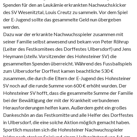
Spenden für den an Leukämie erkrankten Nachwuchskicker
des SV Wesenitztal, Louis Creutz zu sammeln. Vor dem Spiel
der E-Jugend sollte das gesammelte Geld nun übergeben
werden.
Dazu war der erkrankte Nachwuchsspieler zusammen mit
seiner Familie selbst anwesend und bekam von Peter Röhrup
(Leiter des Festkomitees des Dorffestes Ulbersdorf) und Jens
Heymann (stellv. Vorsitzender des Hohnsteiner SV) die
gesammelten Spenden überreicht. Während des Fussballspiels
zum Ulbersdorfer Dorffest kamen beachtliche 530 €
zusammen, die durch die Eltern der E-Jugend des Hohnsteiner
SV noch auf die runde Summe von 600 € erhöht wurden. Der
Hohnsteiner SV hofft, dass die gesammelte Summe der Familie
bei der Bewältigung der mit der Krankheit verbundenen
Herausforderungen helfen kann. Außerdem geht ein großes
Dankeschön an das Festkomitte und alle Helfer des Dorffestes
in Ulbersdorf, die eine solche Aktion möglich gemacht haben.
Sportlich mussten sich die Hohnsteiner Nachwuchsspieler
leider nach starken Spiel und einem Halbzeitstand von 1:1 am