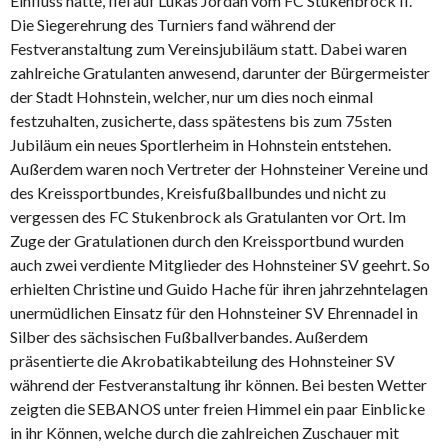
Einfluss hatte, fiel auf Lukas Jordan vom FC Stukenbrock II.
Die Siegerehrung des Turniers fand während der
Festveranstaltung zum Vereinsjubiläum statt. Dabei waren
zahlreiche Gratulanten anwesend, darunter der Bürgermeister
der Stadt Hohnstein, welcher, nur um dies noch einmal
festzuhalten, zusicherte, dass spätestens bis zum 75sten
Jubiläum ein neues Sportlerheim in Hohnstein entstehen.
Außerdem waren noch Vertreter der Hohnsteiner Vereine und
des Kreissportbundes, Kreisfußballbundes und nicht zu
vergessen des FC Stukenbrock als Gratulanten vor Ort. Im
Zuge der Gratulationen durch den Kreissportbund wurden
auch zwei verdiente Mitglieder des Hohnsteiner SV geehrt. So
erhielten Christine und Guido Hache für ihren jahrzehntelagen
unermüdlichen Einsatz für den Hohnsteiner SV Ehrennadel in
Silber des sächsischen Fußballverbandes. Außerdem
präsentierte die Akrobatikabteilung des Hohnsteiner SV
während der Festveranstaltung ihr können. Bei besten Wetter
zeigten die SEBANOS unter freien Himmel ein paar Einblicke
in ihr Können, welche durch die zahlreichen Zuschauer mit