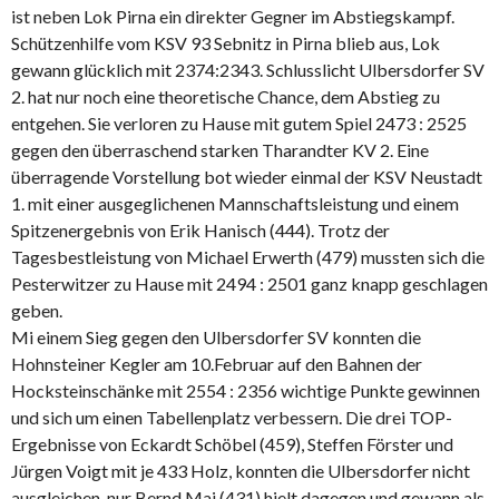
ist neben Lok Pirna ein direkter Gegner im Abstiegskampf.
Schützenhilfe vom KSV 93 Sebnitz in Pirna blieb aus, Lok
gewann glücklich mit 2374:2343. Schlusslicht Ulbersdorfer SV
2. hat nur noch eine theoretische Chance, dem Abstieg zu
entgehen. Sie verloren zu Hause mit gutem Spiel 2473 : 2525
gegen den überraschend starken Tharandter KV 2. Eine
überragende Vorstellung bot wieder einmal der KSV Neustadt
1. mit einer ausgeglichenen Mannschaftsleistung und einem
Spitzenergebnis von Erik Hanisch (444). Trotz der
Tagesbestleistung von Michael Erwerth (479) mussten sich die
Pesterwitzer zu Hause mit 2494 : 2501 ganz knapp geschlagen
geben.
Mi einem Sieg gegen den Ulbersdorfer SV konnten die
Hohnsteiner Kegler am 10.Februar auf den Bahnen der
Hocksteinschänke mit 2554 : 2356 wichtige Punkte gewinnen
und sich um einen Tabellenplatz verbessern. Die drei TOP-
Ergebnisse von Eckardt Schöbel (459), Steffen Förster und
Jürgen Voigt mit je 433 Holz, konnten die Ulbersdorfer nicht
ausgleichen, nur Bernd Mai (431) hielt dagegen und gewann als