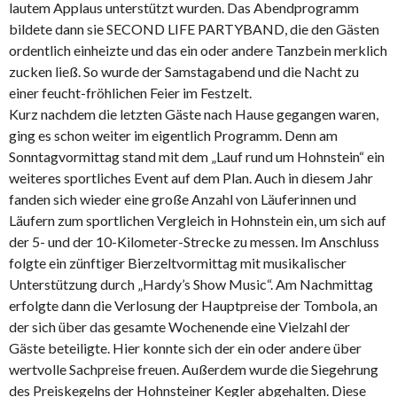
lautem Applaus unterstützt wurden. Das Abendprogramm
bildete dann sie SECOND LIFE PARTYBAND, die den Gästen
ordentlich einheizte und das ein oder andere Tanzbein merklich
zucken ließ. So wurde der Samstagabend und die Nacht zu
einer feucht-fröhlichen Feier im Festzelt.
Kurz nachdem die letzten Gäste nach Hause gegangen waren,
ging es schon weiter im eigentlich Programm. Denn am
Sonntagvormittag stand mit dem „Lauf rund um Hohnstein“ ein
weiteres sportliches Event auf dem Plan. Auch in diesem Jahr
fanden sich wieder eine große Anzahl von Läuferinnen und
Läufern zum sportlichen Vergleich in Hohnstein ein, um sich auf
der 5- und der 10-Kilometer-Strecke zu messen. Im Anschluss
folgte ein zünftiger Bierzeltvormittag mit musikalischer
Unterstützung durch „Hardy’s Show Music“. Am Nachmittag
erfolgte dann die Verlosung der Hauptpreise der Tombola, an
der sich über das gesamte Wochenende eine Vielzahl der
Gäste beteiligte. Hier konnte sich der ein oder andere über
wertvolle Sachpreise freuen. Außerdem wurde die Siegehrung
des Preiskegelns der Hohnsteiner Kegler abgehalten. Diese