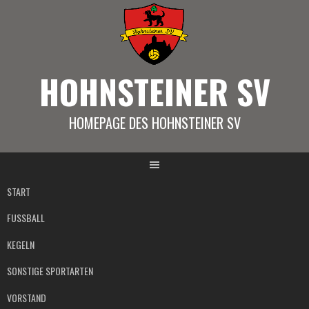
Springe
zum
Inhalt
HOHNSTEINER SV
HOMEPAGE DES HOHNSTEINER SV
START
FUSSBALL
KEGELN
SONSTIGE SPORTARTEN
VORSTAND