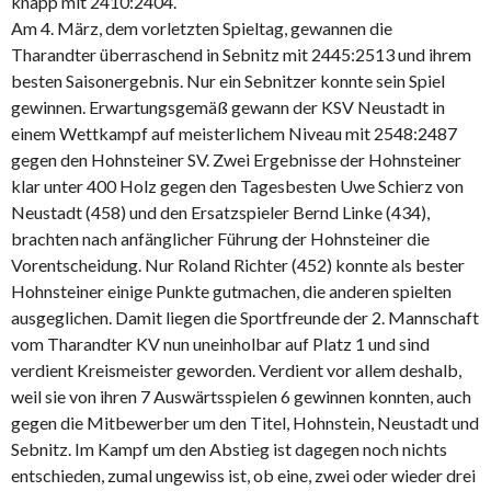
knapp mit 2410:2404.
Am 4. März, dem vorletzten Spieltag, gewannen die
Tharandter überraschend in Sebnitz mit 2445:2513 und ihrem
besten Saisonergebnis. Nur ein Sebnitzer konnte sein Spiel
gewinnen. Erwartungsgemäß gewann der KSV Neustadt in
einem Wettkampf auf meisterlichem Niveau mit 2548:2487
gegen den Hohnsteiner SV. Zwei Ergebnisse der Hohnsteiner
klar unter 400 Holz gegen den Tagesbesten Uwe Schierz von
Neustadt (458) und den Ersatzspieler Bernd Linke (434),
brachten nach anfänglicher Führung der Hohnsteiner die
Vorentscheidung. Nur Roland Richter (452) konnte als bester
Hohnsteiner einige Punkte gutmachen, die anderen spielten
ausgeglichen. Damit liegen die Sportfreunde der 2. Mannschaft
vom Tharandter KV nun uneinholbar auf Platz 1 und sind
verdient Kreismeister geworden. Verdient vor allem deshalb,
weil sie von ihren 7 Auswärtsspielen 6 gewinnen konnten, auch
gegen die Mitbewerber um den Titel, Hohnstein, Neustadt und
Sebnitz. Im Kampf um den Abstieg ist dagegen noch nichts
entschieden, zumal ungewiss ist, ob eine, zwei oder wieder drei