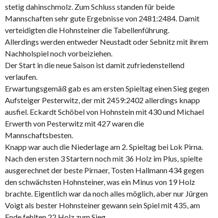
stetig dahinschmolz. Zum Schluss standen für beide
Mannschaften sehr gute Ergebnisse von 2481:2484. Damit
verteidigten die Hohnsteiner die Tabellenführung.
Allerdings werden entweder Neustadt oder Sebnitz mit ihrem
Nachholspiel noch vorbeiziehen.
Der Start in die neue Saison ist damit zufriedenstellend
verlaufen.
Erwartungsgemäß gab es am ersten Spieltag einen Sieg gegen
Aufsteiger Pesterwitz, der mit 2459:2402 allerdings knapp
ausfiel. Eckardt Schöbel von Hohnstein mit 430 und Michael
Erwerth von Pesterwitz mit 427 waren die
Mannschaftsbesten.
Knapp war auch die Niederlage am 2. Spieltag bei Lok Pirna.
Nach den ersten 3 Startern noch mit 36 Holz im Plus, spielte
ausgerechnet der beste Pirnaer, Tosten Hallmann 434 gegen
den schwächsten Hohnsteiner, was ein Minus von 19 Holz
brachte. Eigentlich war da noch alles möglich, aber nur Jürgen
Voigt als bester Hohnsteiner gewann sein Spiel mit 435, am
Ende fehlten 22 Holz zum Sieg.