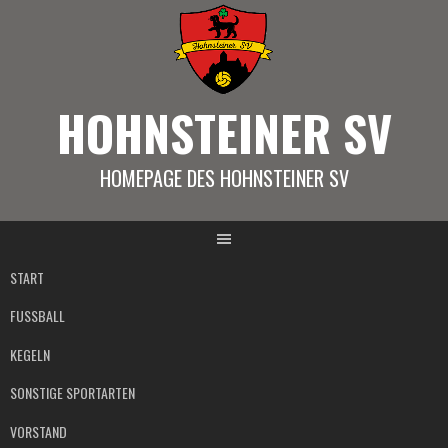
Springe
zum
Inhalt
HOHNSTEINER SV
HOMEPAGE DES HOHNSTEINER SV
START
FUSSBALL
KEGELN
SONSTIGE SPORTARTEN
VORSTAND