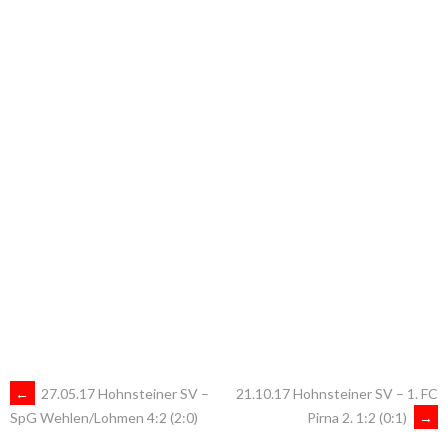
ARTIKEL-
←
27.05.17 Hohnsteiner SV –
21.10.17 Hohnsteiner SV – 1. FC
Pirna 2. 1:2 (0:1)
→
SpG Wehlen/Lohmen 4:2 (2:0)