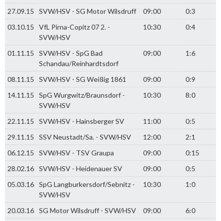
27.09.15
SVW/HSV - SG Motor Wilsdruff
09:00
0:3
03.10.15
VfL Pirna-Copitz 07 2. -
10:30
0:4
SVW/HSV
01.11.15
SVW/HSV - SpG Bad
09:00
1:6
Schandau/Reinhardtsdorf
08.11.15
SVW/HSV - SG Weißig 1861
09:00
0:9
14.11.15
SpG Wurgwitz/Braunsdorf -
10:30
8:0
SVW/HSV
22.11.15
SVW/HSV - Hainsberger SV
11:00
0:5
29.11.15
SSV Neustadt/Sa. - SVW/HSV
12:00
2:1
06.12.15
SVW/HSV - TSV Graupa
09:00
0:15
28.02.16
SVW/HSV - Heidenauer SV
09:00
0:5
05.03.16
SpG Langburkersdorf/Sebnitz -
10:30
1:0
SVW/HSV
20.03.16
SG Motor Wilsdruff - SVW/HSV
09:00
6:0