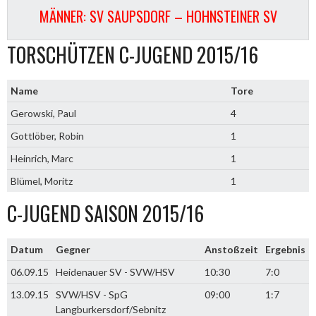
MÄNNER: SV SAUPSDORF – HOHNSTEINER SV
TORSCHÜTZEN C-JUGEND 2015/16
Name
Tore
Gerowski, Paul
4
Gottlöber, Robin
1
Heinrich, Marc
1
Blümel, Moritz
1
C-JUGEND SAISON 2015/16
Datum
Gegner
Anstoßzeit
Ergebnis
06.09.15
Heidenauer SV - SVW/HSV
10:30
7:0
13.09.15
SVW/HSV - SpG
09:00
1:7
Langburkersdorf/Sebnitz