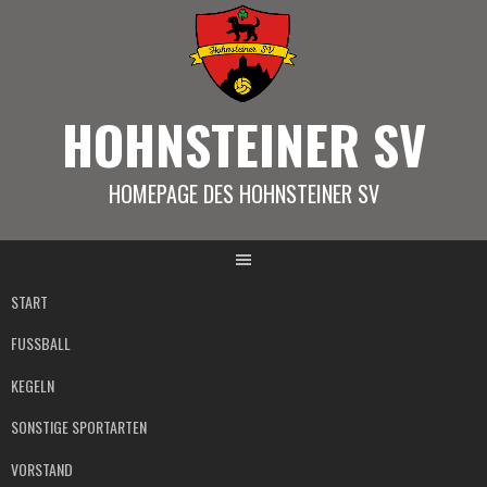
Springe
zum
Inhalt
HOHNSTEINER SV
HOMEPAGE DES HOHNSTEINER SV
START
FUSSBALL
KEGELN
SONSTIGE SPORTARTEN
VORSTAND