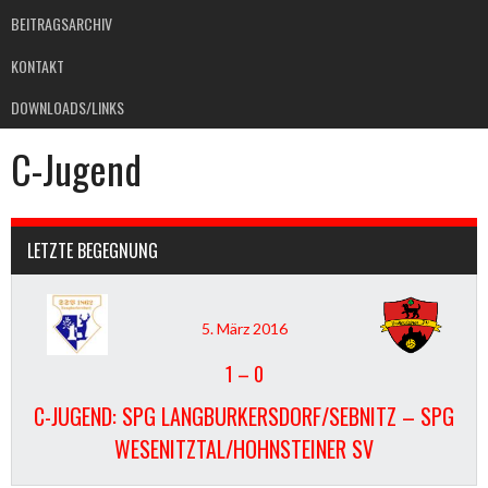
BEITRAGSARCHIV
KONTAKT
DOWNLOADS/LINKS
C-Jugend
LETZTE BEGEGNUNG
5. März 2016
1
–
0
C-JUGEND: SPG LANGBURKERSDORF/SEBNITZ – SPG
WESENITZTAL/HOHNSTEINER SV