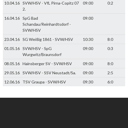
10.04.16
SVW/HSV - VfL Pirna-Copitz 07
09:00
0:2
2.
16.04.16
SpG Bad
09:00
Schandau/Reinhardtsdorf -
SVW/HSV
23.04.16
SG Weißig 1861 - SVW/HSV
10:30
8:0
01.05.16
SVW/HSV - SpG
09:00
0:3
Wurgwitz/Braunsdorf
08.05.16
Hainsberger SV - SVW/HSV
09:00
8:0
29.05.16
SVW/HSV - SSV Neustadt/Sa.
09:00
2:5
12.06.16
TSV Graupa - SVW/HSV
09:30
6:0