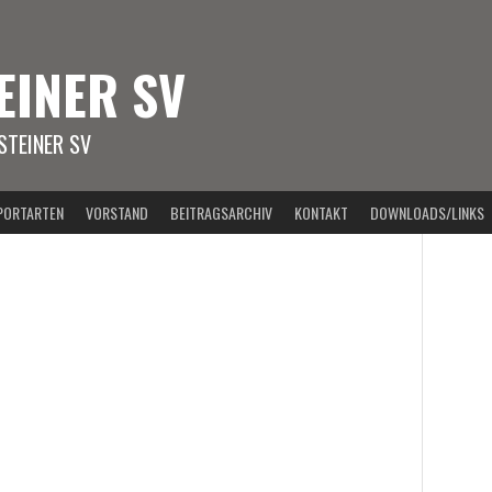
EINER SV
TEINER SV
PORTARTEN
VORSTAND
BEITRAGSARCHIV
KONTAKT
DOWNLOADS/LINKS