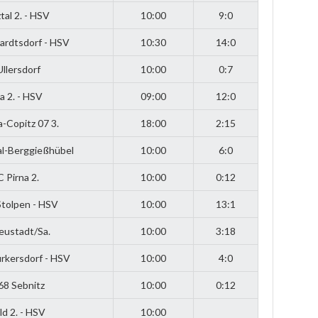
al 2. - HSV
10:00
9:0
ardtsdorf - HSV
10:30
14:0
llersdorf
10:00
0:7
 2. - HSV
09:00
12:0
a-Copitz 07 3.
18:00
2:15
al-Berggießhübel
10:00
6:0
C Pirna 2.
10:00
0:12
Stolpen - HSV
10:00
13:1
eustadt/Sa.
10:00
3:18
rkersdorf - HSV
10:00
4:0
68 Sebnitz
10:00
0:12
d 2. - HSV
10:00