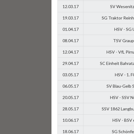
12.03.17
SV Wesenitzt
19.03.17
SG Traktor Reinh
01.04.17
HSV - SG U
08.04.17
TSV Graupa
12.04.17
HSV - VfL Pirn
29.04.17
SC Einheit Bahrat
03.05.17
HSV - 1. F
06.05.17
SV Blau-Gelb 
20.05.17
HSV - SSV N
28.05.17
SSV 1862 Langbu
10.06.17
HSV - BSV 
18.06.17
SG Schönfel