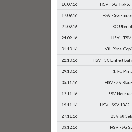
10.09.16
HSV - SG Traktor
17.09.16
HSV - SG Empor
21.09.16
SG Ullersd
24.09.16
HSV - TSV 
01.10.16
VfL Pirna-Copi
22.10.16
HSV - SC Einheit Bah
29.10.16
1. FC Pirn
05.11.16
HSV - SV Blau
12.11.16
SSV Neustad
19.11.16
HSV - SSV 1862 
27.11.16
BSV 68 Seb
03.12.16
HSV - SG Sc