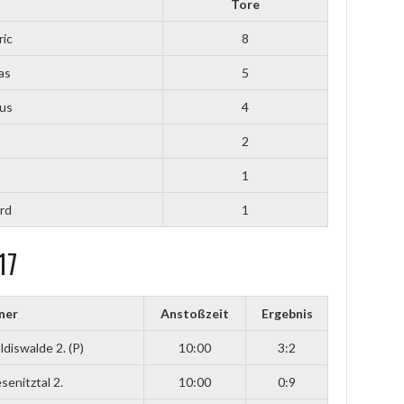
Tore
ric
8
as
5
ius
4
2
1
rd
1
17
ner
Anstoßzeit
Ergebnis
diswalde 2. (P)
10:00
3:2
enitztal 2.
10:00
0:9