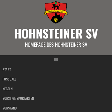
Springe
zum
Inhalt
HOHNSTEINER SV
HOMEPAGE DES HOHNSTEINER SV
START
FUSSBALL
KEGELN
SONSTIGE SPORTARTEN
VORSTAND