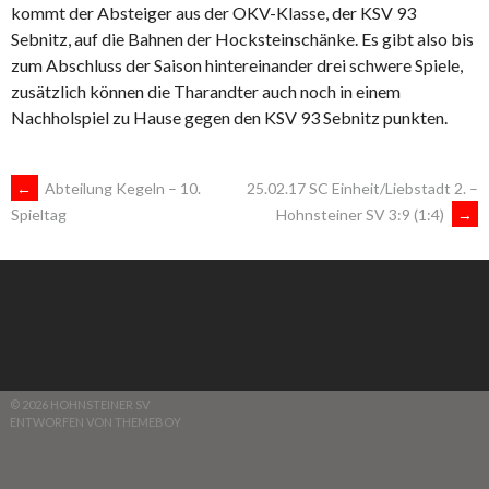
kommt der Absteiger aus der OKV-Klasse, der KSV 93
Sebnitz, auf die Bahnen der Hocksteinschänke. Es gibt also bis
zum Abschluss der Saison hintereinander drei schwere Spiele,
zusätzlich können die Tharandter auch noch in einem
Nachholspiel zu Hause gegen den KSV 93 Sebnitz punkten.
ARTIKEL-
←
Abteilung Kegeln – 10.
25.02.17 SC Einheit/Liebstadt 2. –
Hohnsteiner SV 3:9 (1:4)
→
Spieltag
NAVIGATION
© 2026 HOHNSTEINER SV
ENTWORFEN VON THEMEBOY