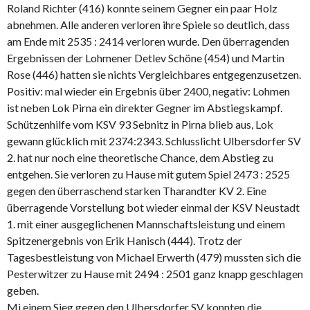
Roland Richter (416) konnte seinem Gegner ein paar Holz
abnehmen. Alle anderen verloren ihre Spiele so deutlich, dass
am Ende mit 2535 : 2414 verloren wurde. Den überragenden
Ergebnissen der Lohmener Detlev Schöne (454) und Martin
Rose (446) hatten sie nichts Vergleichbares entgegenzusetzen.
Positiv: mal wieder ein Ergebnis über 2400, negativ: Lohmen
ist neben Lok Pirna ein direkter Gegner im Abstiegskampf.
Schützenhilfe vom KSV 93 Sebnitz in Pirna blieb aus, Lok
gewann glücklich mit 2374:2343. Schlusslicht Ulbersdorfer SV
2. hat nur noch eine theoretische Chance, dem Abstieg zu
entgehen. Sie verloren zu Hause mit gutem Spiel 2473 : 2525
gegen den überraschend starken Tharandter KV 2. Eine
überragende Vorstellung bot wieder einmal der KSV Neustadt
1. mit einer ausgeglichenen Mannschaftsleistung und einem
Spitzenergebnis von Erik Hanisch (444). Trotz der
Tagesbestleistung von Michael Erwerth (479) mussten sich die
Pesterwitzer zu Hause mit 2494 : 2501 ganz knapp geschlagen
geben.
Mi einem Sieg gegen den Ulbersdorfer SV konnten die