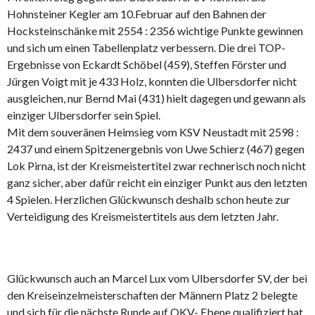
Hohnsteiner Kegler am 10.Februar auf den Bahnen der
Hocksteinschänke mit 2554 : 2356 wichtige Punkte gewinnen
und sich um einen Tabellenplatz verbessern. Die drei TOP-
Ergebnisse von Eckardt Schöbel (459), Steffen Förster und
Jürgen Voigt mit je 433 Holz, konnten die Ulbersdorfer nicht
ausgleichen, nur Bernd Mai (431) hielt dagegen und gewann als
einziger Ulbersdorfer sein Spiel.
Mit dem souveränen Heimsieg vom KSV Neustadt mit 2598 :
2437 und einem Spitzenergebnis von Uwe Schierz (467) gegen
Lok Pirna, ist der Kreismeistertitel zwar rechnerisch noch nicht
ganz sicher, aber dafür reicht ein einziger Punkt aus den letzten
4 Spielen. Herzlichen Glückwunsch deshalb schon heute zur
Verteidigung des Kreismeistertitels aus dem letzten Jahr.
Glückwunsch auch an Marcel Lux vom Ulbersdorfer SV, der bei
den Kreiseinzelmeisterschaften der Männern Platz 2 belegte
und sich für die nächste Runde auf OKV- Ebene qualifiziert hat,