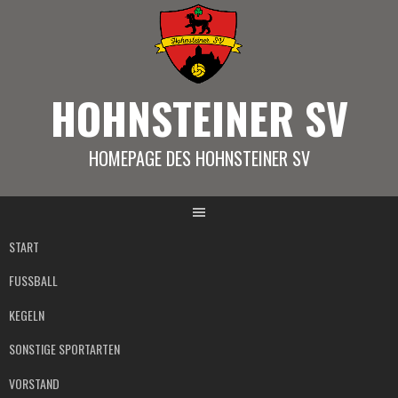
Springe
zum
Inhalt
HOHNSTEINER SV
HOMEPAGE DES HOHNSTEINER SV
START
FUSSBALL
KEGELN
SONSTIGE SPORTARTEN
VORSTAND