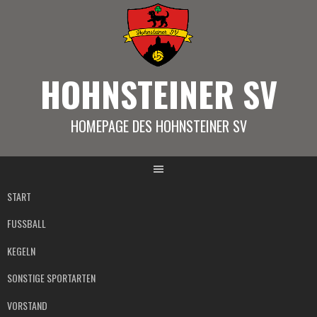
Springe
zum
Inhalt
HOHNSTEINER SV
HOMEPAGE DES HOHNSTEINER SV
START
FUSSBALL
KEGELN
SONSTIGE SPORTARTEN
VORSTAND