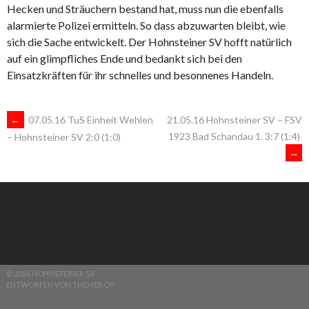
Hecken und Sträuchern bestand hat, muss nun die ebenfalls
alarmierte Polizei ermitteln. So dass abzuwarten bleibt, wie
sich die Sache entwickelt. Der Hohnsteiner SV hofft natürlich
auf ein glimpfliches Ende und bedankt sich bei den
Einsatzkräften für ihr schnelles und besonnenes Handeln.
ARTIKEL-
←
07.05.16 TuS Einheit Wehlen
21.05.16 Hohnsteiner SV – FSV
1923 Bad Schandau 1. 3:7 (1:4)
– Hohnsteiner SV 2:0 (1:0)
→
NAVIGATION
© 2026 HOHNSTEINER SV
ENTWORFEN VON THEMEBOY