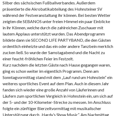
Silber des sächsischen Fußballverbandes. Außerdem
präsentierte die Akrobatikabteilung des Hohnsteiner SV
während der Festveranstaltung ihr können. Bei besten Wetter
zeigten die SEBANOS unter freien Himmel ein paar Einblicke
in ihr Können, welche durch die zahlreichen Zuschauer mit
lautem Applaus unterstützt wurden. Das Abendprogramm
bildete dann sie SECOND LIFE PARTYBAND, die den Gästen
ordentlich einheizte und das ein oder andere Tanzbein merklich
zucken ließ. So wurde der Samstagabend und die Nacht zu
einer feucht-fröhlichen Feier im Festzelt.
Kurz nachdem die letzten Gäste nach Hause gegangen waren,
ging es schon weiter im eigentlich Programm. Denn am
Sonntagvormittag stand mit dem „Lauf rund um Hohnstein“ ein
weiteres sportliches Event auf dem Plan. Auch in diesem Jahr
fanden sich wieder eine große Anzahl von Läuferinnen und
Läufern zum sportlichen Vergleich in Hohnstein ein, um sich auf
der 5- und der 10-Kilometer-Strecke zu messen. Im Anschluss
folgte ein zünftiger Bierzeltvormittag mit musikalischer
Unterstützung durch „Hardy’s Show Music“. Am Nachmittag