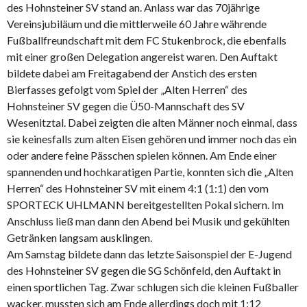
des Hohnsteiner SV stand an. Anlass war das 70jährige
Vereinsjubiläum und die mittlerweile 60 Jahre währende
Fußballfreundschaft mit dem FC Stukenbrock, die ebenfalls
mit einer großen Delegation angereist waren. Den Auftakt
bildete dabei am Freitagabend der Anstich des ersten
Bierfasses gefolgt vom Spiel der „Alten Herren“ des
Hohnsteiner SV gegen die Ü50-Mannschaft des SV
Wesenitztal. Dabei zeigten die alten Männer noch einmal, dass
sie keinesfalls zum alten Eisen gehören und immer noch das ein
oder andere feine Pässchen spielen können. Am Ende einer
spannenden und hochkaratigen Partie, konnten sich die „Alten
Herren“ des Hohnsteiner SV mit einem 4:1 (1:1) den vom
SPORTECK UHLMANN bereitgestellten Pokal sichern. Im
Anschluss ließ man dann den Abend bei Musik und gekühlten
Getränken langsam ausklingen.
Am Samstag bildete dann das letzte Saisonspiel der E-Jugend
des Hohnsteiner SV gegen die SG Schönfeld, den Auftakt in
einen sportlichen Tag. Zwar schlugen sich die kleinen Fußballer
wacker, mussten sich am Ende allerdings doch mit 1:12