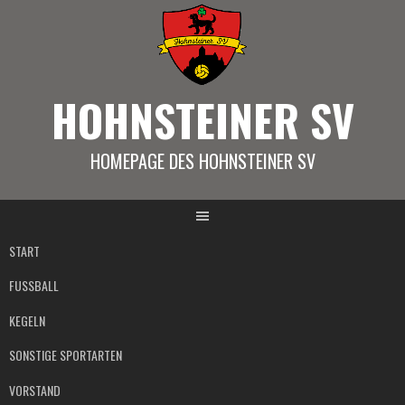
Springe
zum
Inhalt
HOHNSTEINER SV
HOMEPAGE DES HOHNSTEINER SV
START
FUSSBALL
KEGELN
SONSTIGE SPORTARTEN
VORSTAND