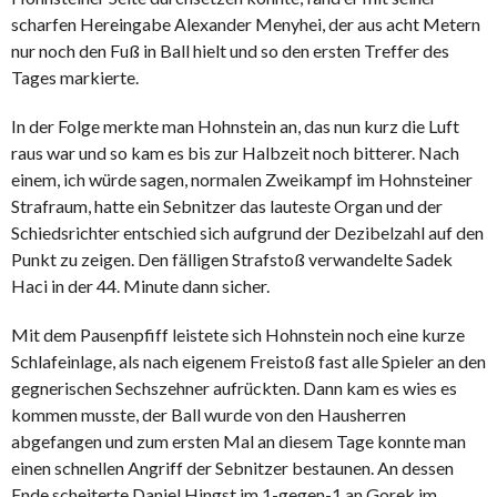
scharfen Hereingabe Alexander Menyhei, der aus acht Metern
nur noch den Fuß in Ball hielt und so den ersten Treffer des
Tages markierte.
In der Folge merkte man Hohnstein an, das nun kurz die Luft
raus war und so kam es bis zur Halbzeit noch bitterer. Nach
einem, ich würde sagen, normalen Zweikampf im Hohnsteiner
Strafraum, hatte ein Sebnitzer das lauteste Organ und der
Schiedsrichter entschied sich aufgrund der Dezibelzahl auf den
Punkt zu zeigen. Den fälligen Strafstoß verwandelte Sadek
Haci in der 44. Minute dann sicher.
Mit dem Pausenpfiff leistete sich Hohnstein noch eine kurze
Schlafeinlage, als nach eigenem Freistoß fast alle Spieler an den
gegnerischen Sechszehner aufrückten. Dann kam es wies es
kommen musste, der Ball wurde von den Hausherren
abgefangen und zum ersten Mal an diesem Tage konnte man
einen schnellen Angriff der Sebnitzer bestaunen. An dessen
Ende scheiterte Daniel Hingst im 1-gegen-1 an Gorek im