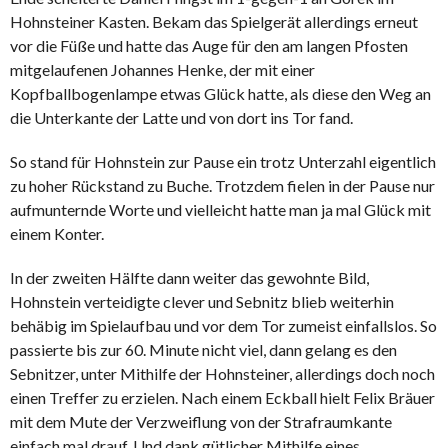
Hohnsteiner Kasten. Bekam das Spielgerät allerdings erneut
vor die Füße und hatte das Auge für den am langen Pfosten
mitgelaufenen Johannes Henke, der mit einer
Kopfballbogenlampe etwas Glück hatte, als diese den Weg an
die Unterkante der Latte und von dort ins Tor fand.
So stand für Hohnstein zur Pause ein trotz Unterzahl eigentlich
zu hoher Rückstand zu Buche. Trotzdem fielen in der Pause nur
aufmunternde Worte und vielleicht hatte man ja mal Glück mit
einem Konter.
In der zweiten Hälfte dann weiter das gewohnte Bild,
Hohnstein verteidigte clever und Sebnitz blieb weiterhin
behäbig im Spielaufbau und vor dem Tor zumeist einfallslos. So
passierte bis zur 60. Minute nicht viel, dann gelang es den
Sebnitzer, unter Mithilfe der Hohnsteiner, allerdings doch noch
einen Treffer zu erzielen. Nach einem Eckball hielt Felix Bräuer
mit dem Mute der Verzweiflung von der Strafraumkante
einfach mal drauf. Und dank gütlicher Mithilfe eines