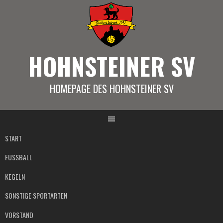
Springe
zum
Inhalt
HOHNSTEINER SV
HOMEPAGE DES HOHNSTEINER SV
START
FUSSBALL
KEGELN
SONSTIGE SPORTARTEN
VORSTAND