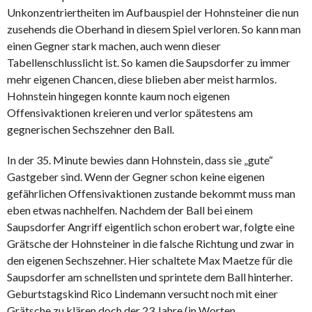
Unkonzentriertheiten im Aufbauspiel der Hohnsteiner die nun
zusehends die Oberhand in diesem Spiel verloren. So kann man
einen Gegner stark machen, auch wenn dieser
Tabellenschlusslicht ist. So kamen die Saupsdorfer zu immer
mehr eigenen Chancen, diese blieben aber meist harmlos.
Hohnstein hingegen konnte kaum noch eigenen
Offensivaktionen kreieren und verlor spätestens am
gegnerischen Sechszehner den Ball.
In der 35. Minute bewies dann Hohnstein, dass sie „gute“
Gastgeber sind. Wenn der Gegner schon keine eigenen
gefährlichen Offensivaktionen zustande bekommt muss man
eben etwas nachhelfen. Nachdem der Ball bei einem
Saupsdorfer Angriff eigentlich schon erobert war, folgte eine
Grätsche der Hohnsteiner in die falsche Richtung und zwar in
den eigenen Sechszehner. Hier schaltete Max Maetze für die
Saupsdorfer am schnellsten und sprintete dem Ball hinterher.
Geburtstagskind Rico Lindemann versucht noch mit einer
Grätsche zu klären doch der 23 Jahre (in Worten