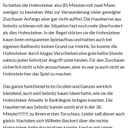
So hatten die Hohnsteiner also 85 Minuten mit zwei Mann
weniger zu bestehen. Was zur Verwunderung vieler geneigter
Zuschauer Anfangs aber gar nicht auffiel. Die Hausherren aus
Sebnitz schienen mit der Situation fast noch mehr überfordert
als dies Hohnsteiner. In der Regel störten sie die Hohnsteiner
kaum beim entspannten Spielaufbau und hatten auch bei
eigenem Ballbesitz keinen Grund zur Hektik. So konnte die
Hohnsteiner durch kluges Verschieben eine gute halbe Stunde
nahezu jeden Sebnitzer Angriff unterbinden. Für den Zuschauer
sicherlich nicht schön anzuschauen, aber es war ja auch nicht an
Hohnstein hier das Spiel zu machen.
Das ganze funktionierte im Großen und Ganzen wirklich
blendend, auch weil Sebnitz kaum Ideen hatte, wie sie die
Hohnsteiner Abwehr in Bedrängnis bringen konnten. Die
Hausherren aus Sebnitz kamen somit erst in der 36.
Minute!!!!!!!! zu ihrem ersten Torschuss. Leider saß dieser auch
gleich. Nachdem sich Wilhelm Beckert über die rechte
Hohnsteiner Seite durchsetzen konnte, fand er mit seiner