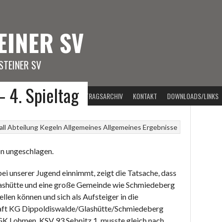
EINER SV
TEINER SV
– 4. Spieltag
PORTARTEN
VORSTAND
BEITRAGSARCHIV
KONTAKT
DOWNLOADS/LINKS
ll
Abteilung Kegeln
Allgemeines
Allgemeines
Ergebnisse
on ungeschlagen.
ei unserer Jugend einnimmt, zeigt die Tatsache, dass
lashütte und eine große Gemeinde wie Schmiedeberg
en können und sich als Aufsteiger in die
haft KG Dippoldiswalde/Glashütte/Schmiedeberg
SGK Lohmen. KSV 93 Sebnitz 1. musste gleich nach