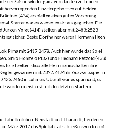
de der Saison wieder ganz vorn landen zu können.
mit hervorragenden Einzelergebnissen auf beiden
 Bräntner (434) erspielten einen guten Vorsprung.
m 4. Starter war es wieder exakt ausgeglichen. Die
d Jürgen Voigt (414) stellten aber mit 2483:2523
tsieg sicher. Beste Dorfhainer waren Hermann Ilgen
ok Pirna mit 2417:2478. Auch hier wurde das Spiel
eden, Sirko Hohlfeld (432) und Friedhard Petzold (433)
. Es ist selten, dass alle Heimmannschaften ihre
r Kegler gewannen mit 2392:2424 ihr Auswärtsspiel in
 2423:2450 in Lohmen. Überall war es spannend, es
ele wurden meist erst mit den letzten Startern
ie Tabellenführer Neustadt und Tharandt, bei denen
r im März 2017 das Spieljahr abschließen werden, mit