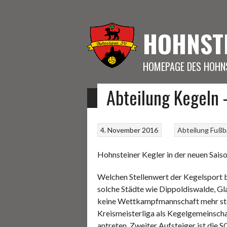
Springe
zum
Inhalt
HOHNST
HOMEPAGE DES HOHNS
Abteilung Kegeln 
START
FUSSBALL
KEGELN
SONSTIGE S
4. November 2016
Abteilung Fußba
Hohnsteiner Kegler in der neuen Sais
Welchen Stellenwert der Kegelsport b
solche Städte wie Dippoldiswalde, G
keine Wettkampfmannschaft mehr stell
Kreismeisterliga als Kegelgemeinsc
antreten. Zweiter Aufsteiger ist die 