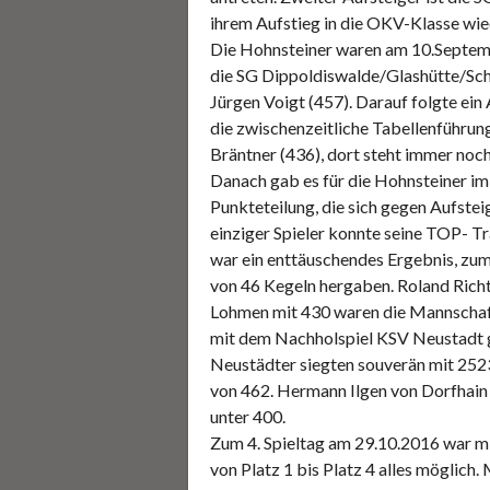
ihrem Aufstieg in die OKV-Klasse wied
Die Hohnsteiner waren am 10.Septemb
die SG Dippoldiswalde/Glashütte/S
Jürgen Voigt (457). Darauf folgte ei
die zwischenzeitliche Tabellenführun
Bräntner (436), dort steht immer noc
Danach gab es für die Hohnsteiner i
Punkteteilung, die sich gegen Aufstei
einziger Spieler konnte seine TOP- T
war ein enttäuschendes Ergebnis, zum
von 46 Kegeln hergaben. Roland Richt
Lohmen mit 430 waren die Mannschaft
mit dem Nachholspiel KSV Neustadt g
Neustädter siegten souverän mit 25
von 462. Hermann Ilgen von Dorfhain 
unter 400.
Zum 4. Spieltag am 29.10.2016 war mi
von Platz 1 bis Platz 4 alles möglich. 