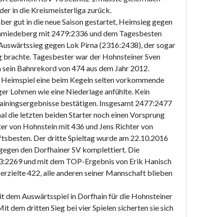
er in die Kreismeisterliga zurück.
er gut in die neue Saison gestartet, Heimsieg gegen
chmiedeberg mit 2479:2336 und dem Tagesbesten
n Auswärtssieg gegen Lok Pirna (2316:2438), der sogar
g brachte. Tagesbester war der Hohnsteiner Sven
h sein Bahnrekord von 474 aus dem Jahr 2012.
m Heimspiel eine beim Kegeln selten vorkommende
ger Lohmen wie eine Niederlage anfühlte. Kein
rainingsergebnisse bestätigen. Insgesamt 2477:2477
al die letzten beiden Starter noch einen Vorsprung
er von Hohnstein mit 436 und Jens Richter von
sbesten. Der dritte Spieltag wurde am 22.10.2016
egen den Dorfhainer SV komplettiert. Die
23:2269 und mit dem TOP-Ergebnis von Erik Hanisch
erzielte 422, alle anderen seiner Mannschaft blieben
t dem Auswärtsspiel in Dorfhain für die Hohnsteiner
Mit dem dritten Sieg bei vier Spielen sicherten sie sich