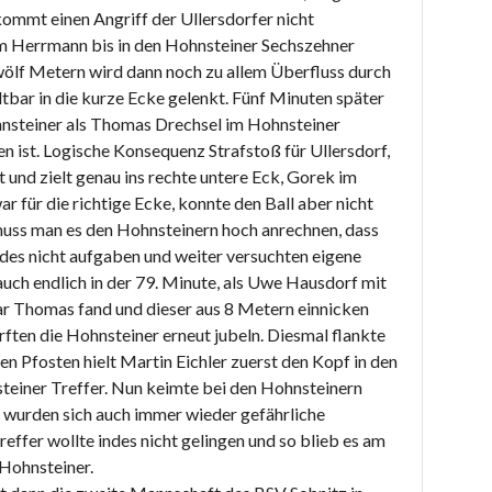
kommt einen Angriff der Ullersdorfer nicht
im Herrmann bis in den Hohnsteiner Sechszehner
wölf Metern wird dann noch zu allem Überfluss durch
tbar in die kurze Ecke gelenkt. Fünf Minuten später
ohnsteiner als Thomas Drechsel im Hohnsteiner
en ist. Logische Konsequenz Strafstoß für Ullersdorf,
 und zielt genau ins rechte untere Eck, Gorek im
r für die richtige Ecke, konnte den Ball aber nicht
muss man es den Hohnsteinern hoch anrechnen, dass
ndes nicht aufgaben und weiter versuchten eigene
 auch endlich in der 79. Minute, als Uwe Hausdorf mit
ar Thomas fand und dieser aus 8 Metern einnicken
rften die Hohnsteiner erneut jubeln. Diesmal flankte
n Pfosten hielt Martin Eichler zuerst den Kopf in den
teiner Treffer. Nun keimte bei den Hohnsteinern
 wurden sich auch immer wieder gefährliche
reffer wollte indes nicht gelingen und so blieb es am
 Hohnsteiner.