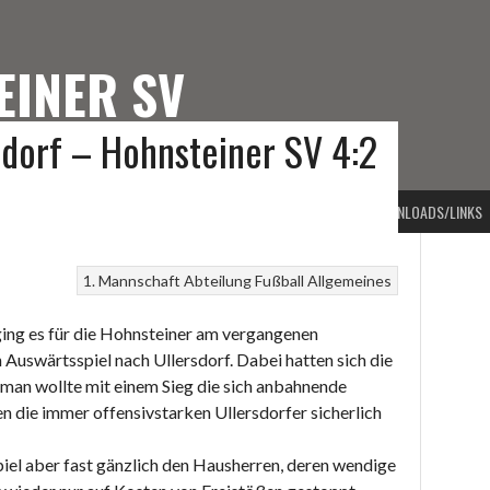
EINER SV
sdorf – Hohnsteiner SV 4:2
TEINER SV
PORTARTEN
VORSTAND
BEITRAGSARCHIV
KONTAKT
DOWNLOADS/LINKS
1. Mannschaft
Abteilung Fußball
Allgemeines
ging es für die Hohnsteiner am vergangenen
uswärtsspiel nach Ullersdorf. Dabei hatten sich die
man wollte mit einem Sieg die sich anbahnende
 die immer offensivstarken Ullersdorfer sicherlich
iel aber fast gänzlich den Hausherren, deren wendige