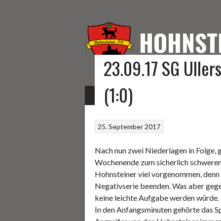
Springe
zum
Inhalt
HOHNST
23.09.17 SG Uller
HOMEPAGE DES HOHNS
(1:0)
START
FUSSBALL
KEGELN
SONSTIGE S
25. September 2017
Nach nun zwei Niederlagen in Folge, 
Wochenende zum sicherlich schweren A
Hohnsteiner viel vorgenommen, denn 
Negativserie beenden. Was aber gegen
keine leichte Aufgabe werden würde.
In den Anfangsminuten gehörte das Sp