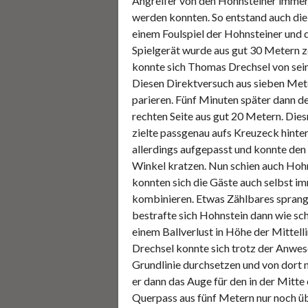
Angreifer von den Hohnsteiner immer
werden konnten. So entstand auch die e
einem Foulspiel der Hohnsteiner und
Spielgerät wurde aus gut 30 Metern z
konnte sich Thomas Drechsel von sein
Diesen Direktversuch aus sieben Met
parieren. Fünf Minuten später dann de
rechten Seite aus gut 20 Metern. Dies
zielte passgenau aufs Kreuzeck hinte
allerdings aufgepasst und konnte den
Winkel kratzen. Nun schien auch Hohn
konnten sich die Gäste auch selbst i
kombinieren. Etwas Zählbares sprang d
bestrafte sich Hohnstein dann wie sch
einem Ballverlust in Höhe der Mittell
Drechsel konnte sich trotz der Anwes
Grundlinie durchsetzen und von dort 
er dann das Auge für den in der Mitt
Querpass aus fünf Metern nur noch übe