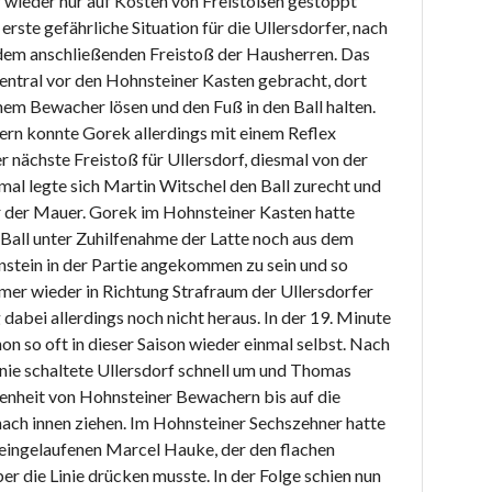
 wieder nur auf Kosten von Freistößen gestoppt
rste gefährliche Situation für die Ullersdorfer, nach
 dem anschließenden Freistoß der Hausherren. Das
entral vor den Hohnsteiner Kasten gebracht, dort
em Bewacher lösen und den Fuß in den Ball halten.
ern konnte Gorek allerdings mit einem Reflex
r nächste Freistoß für Ullersdorf, diesmal von der
mal legte sich Martin Witschel den Ball zurecht und
r der Mauer. Gorek im Hohnsteiner Kasten hatte
 Ball unter Zuhilfenahme der Latte noch aus dem
stein in der Partie angekommen zu sein und so
mmer wieder in Richtung Strafraum der Ullersdorfer
abei allerdings noch nicht heraus. In der 19. Minute
on so oft in dieser Saison wieder einmal selbst. Nach
inie schaltete Ullersdorf schnell um und Thomas
enheit von Hohnsteiner Bewachern bis auf die
nach innen ziehen. Im Hohnsteiner Sechszehner hatte
e eingelaufenen Marcel Hauke, der den flachen
r die Linie drücken musste. In der Folge schien nun