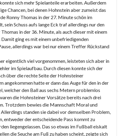
konnte sich mehr Spielanteile erarbeiten. Außerdem
ige Chancen, bei denen Hohnstein aber zumeist das
rde Ronny Thomas in der 27. Minute schön im
t, sein Schuss aufs lange Eck traf allerdings nur den
 Thomas in der 36. Minute, als auch dieser mit einem
. Damit ging es mit einem unbefriedigenden
Pause, allerdings war bei nur einem Treffer Rückstand
er eigentlich viel vorgenommen, leisteten sich aber in
ehler im Spielaufbau. Durch diesen konnte sich der
ch über die rechte Seite der Hohnsteiner
um angekommen hatte er dann das Auge für den in der
, welcher den Ball aus sechs Metern problemlos
 waren die Hohnsteiner Vorsätze bereits nach drei
n. Trotzdem bewies die Mannschaft Moral und
. Allerdings standen sie dabei vor demselben Problem,
len, entweder der entscheidende Pass kommt zu
en liegengelassen. Das so etwas im Fußball eiskalt
llen die Seuche am Fuß zu haben scheint, zeigte sich