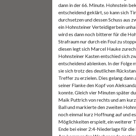
dann in der 66. Minute. Hohnstein be
entscheidend geklärt, so kann sich T
durchsetzen und dessen Schuss aus z
ein Hohnsteiner Verteidigerbein unhal
wird es dann noch bitterer für die H
Strafraum nur durch ein Foul zu stopp
diesen legt sich Marcel Hauke zurecht
Hohnsteiner Kasten entschied sich zwa
entscheidend ablenken. In der Folge 
sie sich trotz des deutlichen Rücksta
Treffer zu erzielen. Dies gelang dann
seiner Flanke den Kopf von Aleksand
konnte. Gleich vier Minuten später du
Maik Puttrich von rechts und am kurze
Ball und markierte den zweiten Hohns
noch einmal kurz Hoffnung auf und es
Möglichkeiten erspielt, ein weiterer T
Ende bei einer 2:4-Niederlage für die