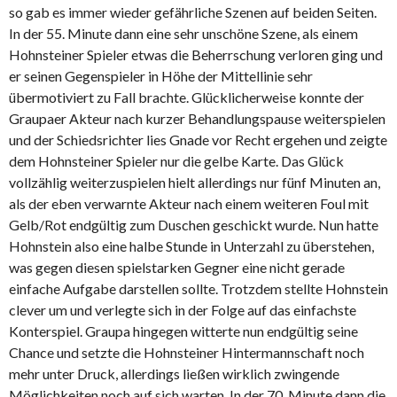
so gab es immer wieder gefährliche Szenen auf beiden Seiten.
In der 55. Minute dann eine sehr unschöne Szene, als einem
Hohnsteiner Spieler etwas die Beherrschung verloren ging und
er seinen Gegenspieler in Höhe der Mittellinie sehr
übermotiviert zu Fall brachte. Glücklicherweise konnte der
Graupaer Akteur nach kurzer Behandlungspause weiterspielen
und der Schiedsrichter lies Gnade vor Recht ergehen und zeigte
dem Hohnsteiner Spieler nur die gelbe Karte. Das Glück
vollzählig weiterzuspielen hielt allerdings nur fünf Minuten an,
als der eben verwarnte Akteur nach einem weiteren Foul mit
Gelb/Rot endgültig zum Duschen geschickt wurde. Nun hatte
Hohnstein also eine halbe Stunde in Unterzahl zu überstehen,
was gegen diesen spielstarken Gegner eine nicht gerade
einfache Aufgabe darstellen sollte. Trotzdem stellte Hohnstein
clever um und verlegte sich in der Folge auf das einfachste
Konterspiel. Graupa hingegen witterte nun endgültig seine
Chance und setzte die Hohnsteiner Hintermannschaft noch
mehr unter Druck, allerdings ließen wirklich zwingende
Möglichkeiten noch auf sich warten. In der 70. Minute dann die