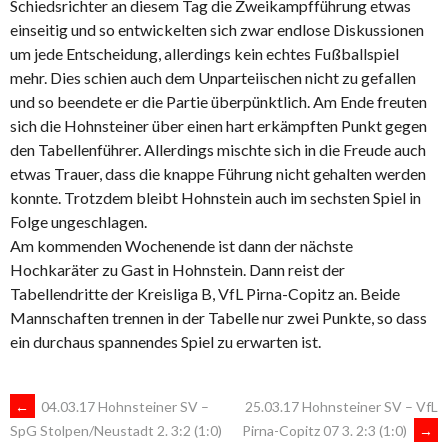
Schiedsrichter an diesem Tag die Zweikampfführung etwas
einseitig und so entwickelten sich zwar endlose Diskussionen
um jede Entscheidung, allerdings kein echtes Fußballspiel
mehr. Dies schien auch dem Unparteiischen nicht zu gefallen
und so beendete er die Partie überpünktlich. Am Ende freuten
sich die Hohnsteiner über einen hart erkämpften Punkt gegen
den Tabellenführer. Allerdings mischte sich in die Freude auch
etwas Trauer, dass die knappe Führung nicht gehalten werden
konnte. Trotzdem bleibt Hohnstein auch im sechsten Spiel in
Folge ungeschlagen.
Am kommenden Wochenende ist dann der nächste
Hochkaräter zu Gast in Hohnstein. Dann reist der
Tabellendritte der Kreisliga B, VfL Pirna-Copitz an. Beide
Mannschaften trennen in der Tabelle nur zwei Punkte, so dass
ein durchaus spannendes Spiel zu erwarten ist.
ARTIKEL-
←
04.03.17 Hohnsteiner SV –
25.03.17 Hohnsteiner SV – VfL
Pirna-Copitz 07 3. 2:3 (1:0)
→
SpG Stolpen/Neustadt 2. 3:2 (1:0)