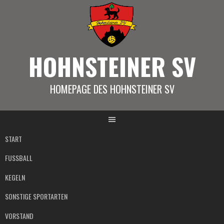
Springe
zum
Inhalt
HOHNSTEINER SV
HOMEPAGE DES HOHNSTEINER SV
START
FUSSBALL
KEGELN
SONSTIGE SPORTARTEN
VORSTAND