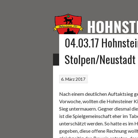
Springe
zum
Inhalt
HOHNST
04.03.17 Hohnste
HOMEPAGE DES HOHNS
Stolpen/Neustadt 2
START
FUSSBALL
KEGELN
SONSTIGE S
6. März 2017
Nach einem deutlichen Auftaktsieg ge
Vorwoche, wollten die Hohnsteiner K
Sieg untermauern. Gegner diesmal di
ist die Spielgemeinschaft eher im Tabe
unterschätzt werden. So hatte es im H
gegeben, diese offene Rechnung wollt