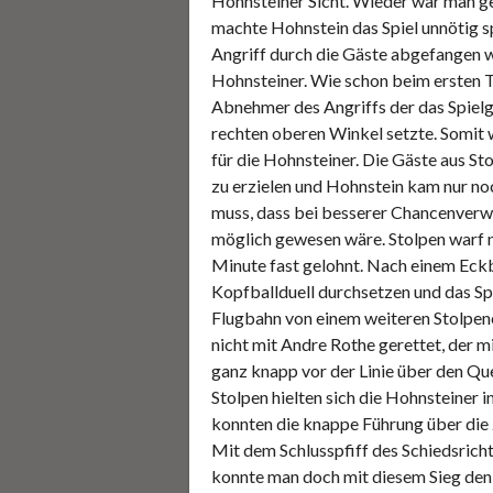
Hohnsteiner Sicht. Wieder war man ge
machte Hohnstein das Spiel unnötig s
Angriff durch die Gäste abgefangen we
Hohnsteiner. Wie schon beim ersten T
Abnehmer des Angriffs der das Spielg
rechten oberen Winkel setzte. Somit 
für die Hohnsteiner. Die Gäste aus St
zu erzielen und Hohnstein kam nur n
muss, dass bei besserer Chancenverw
möglich gewesen wäre. Stolpen warf nun
Minute fast gelohnt. Nach einem Eckba
Kopfballduell durchsetzen und das Sp
Flugbahn von einem weiteren Stolpener
nicht mit Andre Rothe gerettet, der m
ganz knapp vor der Linie über den Qu
Stolpen hielten sich die Hohnsteiner i
konnten die knappe Führung über die 
Mit dem Schlusspfiff des Schiedsricht
konnte man doch mit diesem Sieg den f