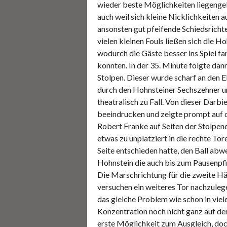
wieder beste Möglichkeiten liegengela
auch weil sich kleine Nicklichkeiten 
ansonsten gut pfeifende Schiedsrichte
vielen kleinen Fouls ließen sich die 
wodurch die Gäste besser ins Spiel f
konnten. In der 35. Minute folgte dann
Stolpen. Dieser wurde scharf an den E
durch den Hohnsteiner Sechszehner un
theatralisch zu Fall. Von dieser Darbie
beeindrucken und zeigte prompt auf d
Robert Franke auf Seiten der Stolpene
etwas zu unplatziert in die rechte Tor
Seite entschieden hatte, den Ball abw
Hohnstein die auch bis zum Pausenpfi
Die Marschrichtung für die zweite Häl
versuchen ein weiteres Tor nachzuleg
das gleiche Problem wie schon in viele
Konzentration noch nicht ganz auf der
erste Möglichkeit zum Ausgleich, doc