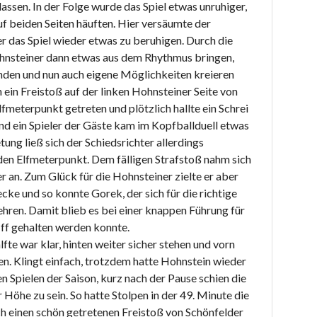
ssen. In der Folge wurde das Spiel etwas unruhiger,
auf beiden Seiten häuften. Hier versäumte der
r das Spiel wieder etwas zu beruhigen. Durch die
Hohnsteiner dann etwas aus dem Rhythmus bringen,
anden und nun auch eigene Möglichkeiten kreieren
 ein Freistoß auf der linken Hohnsteiner Seite von
lfmeterpunkt getreten und plötzlich hallte ein Schrei
d ein Spieler der Gäste kam im Kopfballduell etwas
tung ließ sich der Schiedsrichter allerdings
en Elfmeterpunkt. Dem fälligen Strafstoß nahm sich
r an. Zum Glück für die Hohnsteiner zielte er aber
ecke und so konnte Gorek, der sich für die richtige
ehren. Damit blieb es bei einer knappen Führung für
ff gehalten werden konnte.
fte war klar, hinten weiter sicher stehen und vorn
en. Klingt einfach, trotzdem hatte Hohnstein wieder
n Spielen der Saison, kurz nach der Pause schien die
 Höhe zu sein. So hatte Stolpen in der 49. Minute die
h einen schön getretenen Freistoß von Schönfelder