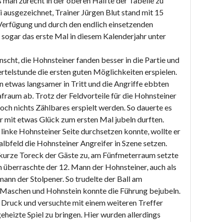
s man zurecht in der oberen Hälfte der Tabelle zu
i ausgezeichnet, Trainer Jürgen Blut stand mit 15
 Verfügung und durch den endlich einsetzenden
sogar das erste Mal in diesem Kalenderjahr unter
scht, die Hohnsteiner fanden besser in die Partie und
ertelstunde die ersten guten Möglichkeiten erspielen.
 etwas langsamer in Tritt und die Angriffe ebbten
fraum ab. Trotz der Feldvorteile für die Hohnsteiner
ch nichts Zählbares erspielt werden. So dauerte es
r mit etwas Glück zum ersten Mal jubeln durften.
linke Hohnsteiner Seite durchsetzen konnte, wollte er
albfeld die Hohnsteiner Angreifer in Szene setzen.
s kurze Toreck der Gäste zu, am Fünfmeterraum setzte
n überraschte der 12. Mann der Hohnsteiner, auch als
ann der Stolpener. So trudelte der Ball am
e Maschen und Hohnstein konnte die Führung bejubeln.
 Druck und versuchte mit einem weiteren Treffer
eheizte Spiel zu bringen. Hier wurden allerdings