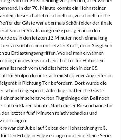
neigt von der Entscheidung zu sprechen, aber wieder
pannend. In der 78. Minute konnte ein Hohnsteiner
rden, diese schalteten schnell um, zu schnell für die
reffer der Gäste war abermals Schönfelder der finale
erät von der Strafraumgrenze passgenau in den
wurde es in den letzten 12 Minuten noch einmal eng
olpen versuchten nun mit letzter Kraft, denn Ausgleich
och zu Entlastungsangriffen. Wobei man erwähnen
ertung mindestens noch ein Treffer für Hohnstein
 alles nach vorn und dies hätte sich in der 85.
ll für Stolpen konnte sich ein Stolpener Angreifer im
ielgerät in Richtung Tor befördern. Dort wurde die
 schön freigesperrt. Allerdings hatten die Gäste
it einer sehr sehenswerten Flugeinlage den Ball noch
erbalken klären konnte. Nach dieser Riesenchance für
n den letzten fünf Minuten relativ schadlos und
Zeit bringen.
ers war der Jubel auf Seiten der Hohnsteiner groß,
ünften Erfolg in Folge erringen und eine kleine Serie