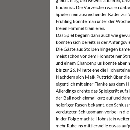
gleichzeitig den Beweis antreten, das
finden ist. Die Vorzeichen waren dabe
Spielern ein ausreichender Kader zur
Frühling konnte man unter der Woche 
freien Himmel trainieren.
Das Spiel begann dann auch wie gewün
konnten sich bereits in der Anfangsvi
Die Gäste aus Stolpen hingegen kamen
meist schon vor dem Hohnsteiner Stra
und einem Chancenplus konnte aber no
bis zur 26. Minute ehe die Hohnsteine
Nachdem sich Maik Puttrich über die 
eigentlich mit einer Flanke aus dem H
Allerdings drehte das Spielgerät auf
der Ball noch einmal kurz auf und dan
holpriger Rasen bekannt, den Schlussm
verdutzten Schlussmann vorbei in di
In der Folge machte Hohnstein weiter
mehr Ruhe ins mittlerweile etwas aufg