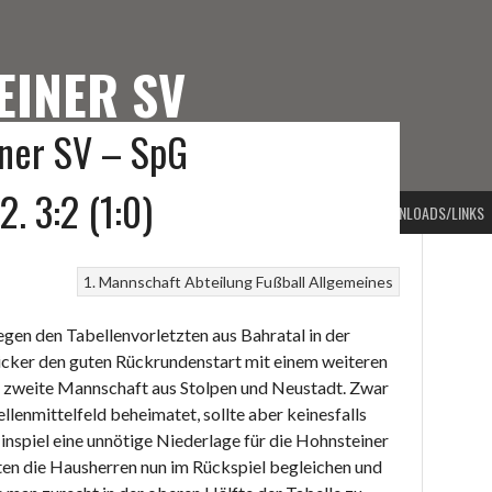
EINER SV
iner SV – SpG
TEINER SV
. 3:2 (1:0)
PORTARTEN
VORSTAND
BEITRAGSARCHIV
KONTAKT
DOWNLOADS/LINKS
1. Mannschaft
Abteilung Fußball
Allgemeines
gen den Tabellenvorletzten aus Bahratal in der
icker den guten Rückrundenstart mit einem weiteren
e zweite Mannschaft aus Stolpen und Neustadt. Zwar
llenmittelfeld beheimatet, sollte aber keinesfalls
inspiel eine unnötige Niederlage für die Hohnsteiner
en die Hausherren nun im Rückspiel begleichen und