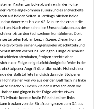
teiner Kasten zur Ecke abwehren. In der Folge
 der Partie angekommen zu sein und es entwickelte
ncen auf beiden Seiten. Allerdings blieben beide
nd so dauerte es bis zur 62. Minute ehe erneut die
rften. Nach einer schnellen Umschaltaktion aus der
steiner bis an den Sechszehner kombinieren. Dort
 gestarteten Fabian Lenz in Szene. Dieser konnte
keitsvorteile, seinen Gegenspieler abschütteln und
 Schlussmann vorbei ins Tor legen. Einige Zuschauer
 entschieden abzuhaken, Stolpen steckte aber
sich in der Folge einige Leichtsinnigkeitsfehler in der
e ein Stolpener Angriff über die rechte Hohnsteiner
de der Ballstaffete fand sich dann der Stolpener
 Hohnsteiner, von wo aus der den Ball flach ins linke
äste einschob. Diesen kleinen Kitzel schienen die
 haben und gingen in der Folge wieder etwas
r 73. Minute konnte Justin Pötschke über links
 dann trocken von der Strafraumgrenze zum 3:1 aus