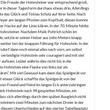
 Die Freude der Hohnsteiner war entsprechend groß,
 in dieser Tagesform durchaus etwas drin. Allerdings
te das Glück und Tobias Schulz auf ihrer Seite. Nach
Feyer am langen Pfosten zum Kopfball, diesen konnte
r Hacke auf der Linie klären. In der 70. Minute fehlte
r Hohnsteiner. Nachdem Maik Puttrich schön im
de, setzte er seinen Heber aus zehn Metern knapp
 weiter bei der knappen Führung für Hohnstein. In der
sdorf dann noch einmal alles nach vorn, um selbst
 verteidigte Hohnstein sehr couragiert und mit viel
 aufkam. Leider währte dies nicht bis in die
e Hohnstein eine Flanke von links nur als
ren“. Mit viel Gewusel kam dann das Spielgerät vor
it etwas Glück schaffte das Spielgerät von der
 von Freund und Feind im langen Eck unterzubringen
lieb Hohnstein nach 94 gespielten Minuten, ein
ass sich allerdings durch den späten Ausgleich nicht
nsteinern zwei Minuten zum nächsten Dreier in der
 diesem Unentschieden auf den vierten Tabellenplatz