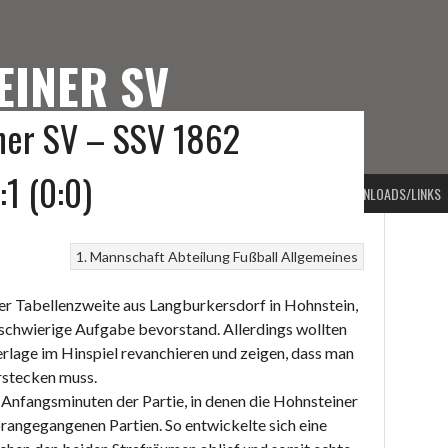
EINER SV
iner SV – SSV 1862
TEINER SV
1 (0:0)
PORTARTEN
VORSTAND
BEITRAGSARCHIV
KONTAKT
DOWNLOADS/LINKS
1. Mannschaft
Abteilung Fußball
Allgemeines
r Tabellenzweite aus Langburkersdorf in Hohnstein,
schwierige Aufgabe bevorstand. Allerdings wollten
erlage im Hinspiel revanchieren und zeigen, dass man
erstecken muss.
n Anfangsminuten der Partie, in denen die Hohnsteiner
vorangegangenen Partien. So entwickelte sich eine