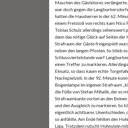
Maschen des Gästetores verlängerte.
war doch gegen die Langburkersdorfer
hatten die Hausherren in der 62. Minu
einem Freistoß von rechts kam Nico 
Tobias Schulz allerdings sehenswert pe
dann das nötige Glück auf Seiten de
Strafraum der Gäste freigespielt wur
neben den langen Pfosten. So blieb es
Schlussviertelstunde warf Langburker
einen Treffer zu markieren. Allerdings
Einsatz, so dass kaum echte Torgefahr
Nachspielzeit. In der 92. Minute konnt
Bogenlampe im eigenen Strafraum „klä
die Füße von Stefan Mihalik, der es m
Strafraumkante vorbei an den Beinen
und den Ausgleich zu markieren. So b
eigentlich achtbares Unentschieden, d
so anfühlte. Am Ende fehlten den Hoh
Liga. Trotzdem rutscht Hohnstein mit