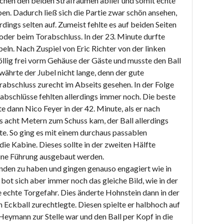
schen den beiden Strafräumen ablief und somit echte
. Dadurch ließ sich die Partie zwar schön ansehen,
ngs selten auf. Zumeist fehlte es auf beiden Seiten
 oder beim Torabschluss. In der 23. Minute durfte
eln. Nach Zuspiel von Eric Richter von der linken
öllig frei vorm Gehäuse der Gäste und musste den Ball
 währte der Jubel nicht lange, denn der gute
abschluss zurecht im Abseits gesehen. In der Folge
rabschlüsse fehlten allerdings immer noch. Die beste
 dann Nico Feyer in der 42. Minute, als er nach
acht Metern zum Schuss kam, der Ball allerdings
e. So ging es mit einem durchaus passablen
die Kabine. Dieses sollte in der zweiten Hälfte
 eine Führung ausgebaut werden.
anden zu haben und gingen genauso engagiert wie in
bot sich aber immer noch das gleiche Bild, wie in der
ne echte Torgefahr. Dies änderte Hohnstein dann in der
n Eckball zurechtlegte. Diesen spielte er halbhoch auf
Heymann zur Stelle war und den Ball per Kopf in die