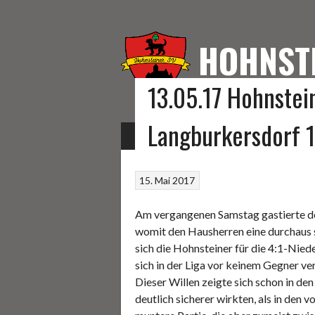
Springe
zum
Inhalt
HOHNST
13.05.17 Hohnste
HOMEPAGE DES HOHNS
Langburkersdorf 1:
START
FUSSBALL
KEGELN
SONSTIGE S
15. Mai 2017
Am vergangenen Samstag gastierte de
womit den Hausherren eine durchaus 
sich die Hohnsteiner für die 4:1-Nied
sich in der Liga vor keinem Gegner v
Dieser Willen zeigte sich schon in de
deutlich sicherer wirkten, als in den 