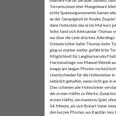
muntere Partie, die aber zumeist zwi
Torrumszenen eher Mangelware blieben
echte Spannungsmomente kamen allerdi
an der Genauigkeit im finalen Zuspiel
dann Hohnstein das erste Mal kurz jub
Seite, fand sich Aleksandar Thomas v
nur über die Linie drücken. Allerdings
Schiedsrichter hatte Thomas beim Tor
ging es munter weiter, gefährliche To
Möglichkeit für Langburkersdorf hatte
Hackenablage von Manuel Wende aus 
knapp am langen Pfosten vorbeizischt
Unentschieden für die Hohnsteiner in 
natürlich gehalten, wenn nicht gar in
Dies schienen alle Hohnsteiner verst
der ersten Hälfte zu Werke. Zunächst 
ersten Hälfte, ein munteres Spiel, oh
54. Minute, als sich Robert Vater eine
den kurzen Pfosten, wo Kapitän Jens 