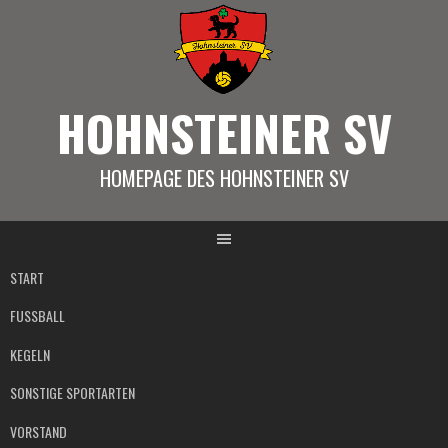
Springe
zum
Inhalt
HOHNSTEINER SV
HOMEPAGE DES HOHNSTEINER SV
START
FUSSBALL
KEGELN
SONSTIGE SPORTARTEN
VORSTAND