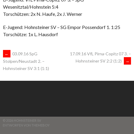
Wesenitztal/Hohnstein 5:4
Torschützen: 2x N. Haufe, 2x J. Werner
E-Jugend: Hohnsteiner SV – SG Empor Possendorf 1. 1:25
Torschütze: 1x L. Hausdorf
ARTIKEL-
←
03.09.16 SpG
17.09.16 VfL Pirna-Copitz 07 3. –
Hohnsteiner SV 2:2 (1:2)
→
Stolpen/Neustadt 2. –
Hohnsteiner SV 3:1 (1:1)
NAVIGATION
© 2026 HOHNSTEINER SV
ENTWORFEN VON THEMEBOY