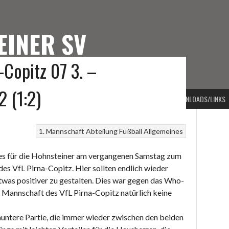
EINER SV
-Copitz 07 3. –
TEINER SV
2 (1:2)
PORTARTEN
VORSTAND
BEITRAGSARCHIV
KONTAKT
DOWNLOADS/LINKS
1. Mannschaft
Abteilung Fußball
Allgemeines
 es für die Hohnsteiner am vergangenen Samstag zum
des VfL Pirna-Copitz. Hier sollten endlich wieder
twas positiver zu gestalten. Dies war gegen das Who-
 Mannschaft des VfL Pirna-Copitz natürlich keine
muntere Partie, die immer wieder zwischen den beiden