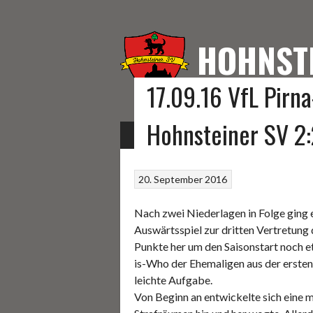
Springe
zum
Inhalt
HOHNST
17.09.16 VfL Pirna
HOMEPAGE DES HOHNS
Hohnsteiner SV 2:
START
FUSSBALL
KEGELN
SONSTIGE S
20. September 2016
Nach zwei Niederlagen in Folge ging
Auswärtsspiel zur dritten Vertretung 
Punkte her um den Saisonstart noch e
is-Who der Ehemaligen aus der ersten
leichte Aufgabe.
Von Beginn an entwickelte sich eine 