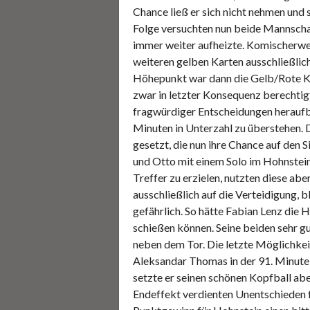
Chance ließ er sich nicht nehmen und 
Folge versuchten nun beide Mannschaft
immer weiter aufheizte. Komischerwei
weiteren gelben Karten ausschließlich
Höhepunkt war dann die Gelb/Rote Ka
zwar in letzter Konsequenz berechtig
fragwürdiger Entscheidungen heraufbe
Minuten in Unterzahl zu überstehen. 
gesetzt, die nun ihre Chance auf den 
und Otto mit einem Solo im Hohnstei
Treffer zu erzielen, nutzten diese abe
ausschließlich auf die Verteidigung, 
gefährlich. So hätte Fabian Lenz die 
schießen können. Seine beiden sehr g
neben dem Tor. Die letzte Möglichkeit 
Aleksandar Thomas in der 91. Minute
setzte er seinen schönen Kopfball ab
Endeffekt verdienten Unentschieden f