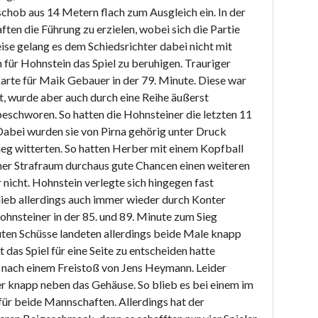
schob aus 14 Metern flach zum Ausgleich ein. In der
en die Führung zu erzielen, wobei sich die Partie
se gelang es dem Schiedsrichter dabei nicht mit
 für Hohnstein das Spiel zu beruhigen. Trauriger
rte für Maik Gebauer in der 79. Minute. Diese war
t, wurde aber auch durch eine Reihe äußerst
schworen. So hatten die Hohnsteiner die letzten 11
Dabei wurden sie von Pirna gehörig unter Druck
Sieg witterten. So hatten Herber mit einem Kopfball
ner Strafraum durchaus gute Chancen einen weiteren
r nicht. Hohnstein verlegte sich hingegen fast
blieb allerdings auch immer wieder durch Konter
Hohnsteiner in der 85. und 89. Minute zum Sieg
uten Schüsse landeten allerdings beide Male knapp
das Spiel für eine Seite zu entscheiden hatte
 nach einem Freistoß von Jens Heymann. Leider
er knapp neben das Gehäuse. So blieb es bei einem im
ür beide Mannschaften. Allerdings hat der