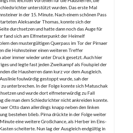
ngs mit leichten Vorteilen für die Hausherren, die
Schiedsrichter unterstützt wurden. Das erste Mal
hnsteiner in der 15. Minute. Nach einem schönen Pass
starteten Aleksandar Thomas, konnte sich der
Seite durchsetzen und hatte dann noch das Auge für
er fand sich am Elfmeterpunkt der Heimelf
oblem den mustergültigen Querpass im Tor der Pirnaer
en die Hohnsteiner einen weiteren Treffer
 aber immer wieder unter Druck gesetzt. Auch hier
riges und legte fast jeden Zweikampf als Foulspiel der
tanden die Hausherren dann kurz vor dem Ausgleich.
slinie foulwürdig gestoppt wurde, sah der
l zu unterbrechen. In der Folge konnte sich Matuschak
chsetzen und wurde dort elfmeterwürdig zu Fall
g die man dem Schiedsrichter nicht ankreiden konnte.
rnaer Otto dann allerdings knapp neben den linken
ung bestehen blieb. Pirna drückte in der Folge weiter
. Minute eine weitere Großchance, als Herber im Eins-
asten scheiterte. Nun lag der Ausgleich endgültig in