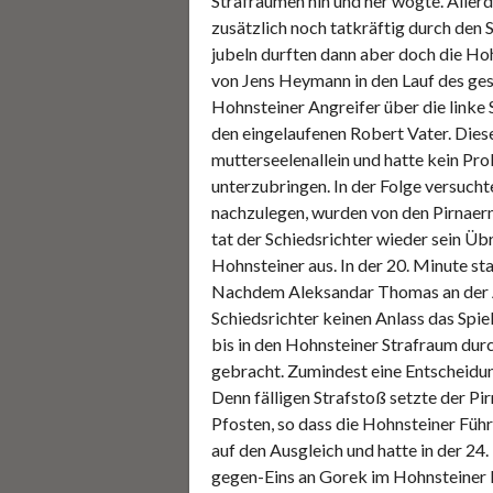
Strafräumen hin und her wogte. Allerdi
zusätzlich noch tatkräftig durch den 
jubeln durften dann aber doch die Ho
von Jens Heymann in den Lauf des ge
Hohnsteiner Angreifer über die linke 
den eingelaufenen Robert Vater. Dies
mutterseelenallein und hatte kein Pr
unterzubringen. In der Folge versucht
nachzulegen, wurden von den Pirnaern
tat der Schiedsrichter wieder sein Üb
Hohnsteiner aus. In der 20. Minute s
Nachdem Aleksandar Thomas an der Au
Schiedsrichter keinen Anlass das Spie
bis in den Hohnsteiner Strafraum dur
gebracht. Zumindest eine Entscheidun
Denn fälligen Strafstoß setzte der Pi
Pfosten, so dass die Hohnsteiner Führ
auf den Ausgleich und hatte in der 24
gegen-Eins an Gorek im Hohnsteiner K