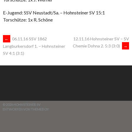
E-Jugend: SSV Neustadt/Sa. – Hohnsteiner SV 15:1
Torschütze: 1x R. Schöne
ARTIKEL-
←
06.11.16 SSV 1862
12.11.16 Hohnsteiner SV – SV
Chemie Dohna 2. 5:3 (3:0)
→
Langburkersdorf 1. – Hohnsteiner
SV 4:1 (3:1)
NAVIGATION
© 2026 HOHNSTEINER SV
ENTWORFEN VON THEMEBOY