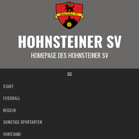
Springe
zum
Inhalt
HOHNSTEINER SV
HOMEPAGE DES HOHNSTEINER SV
START
FUSSBALL
KEGELN
SONSTIGE SPORTARTEN
VORSTAND