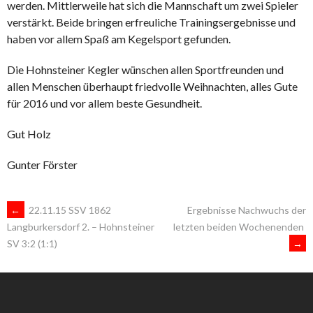
werden. Mittlerweile hat sich die Mannschaft um zwei Spieler
verstärkt. Beide bringen erfreuliche Trainingsergebnisse und
haben vor allem Spaß am Kegelsport gefunden.
Die Hohnsteiner Kegler wünschen allen Sportfreunden und
allen Menschen überhaupt friedvolle Weihnachten, alles Gute
für 2016 und vor allem beste Gesundheit.
Gut Holz
Gunter Förster
ARTIKEL-
←
22.11.15 SSV 1862
Ergebnisse Nachwuchs der
letzten beiden Wochenenden
Langburkersdorf 2. – Hohnsteiner
→
SV 3:2 (1:1)
NAVIGATION