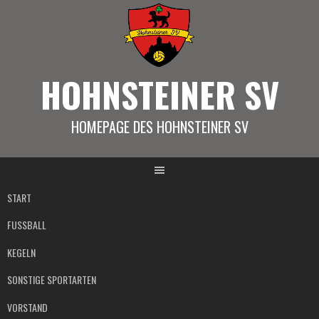
Springe
zum
Inhalt
HOHNSTEINER SV
HOMEPAGE DES HOHNSTEINER SV
START
FUSSBALL
KEGELN
SONSTIGE SPORTARTEN
VORSTAND