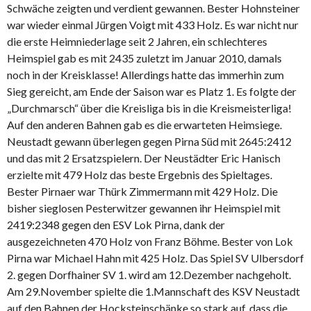
Schwäche zeigten und verdient gewannen. Bester Hohnsteiner
war wieder einmal Jürgen Voigt mit 433 Holz. Es war nicht nur
die erste Heimniederlage seit 2 Jahren, ein schlechteres
Heimspiel gab es mit 2435 zuletzt im Januar 2010, damals
noch in der Kreisklasse! Allerdings hatte das immerhin zum
Sieg gereicht, am Ende der Saison war es Platz 1. Es folgte der
„Durchmarsch“ über die Kreisliga bis in die Kreismeisterliga!
Auf den anderen Bahnen gab es die erwarteten Heimsiege.
Neustadt gewann überlegen gegen Pirna Süd mit 2645:2412
und das mit 2 Ersatzspielern. Der Neustädter Eric Hanisch
erzielte mit 479 Holz das beste Ergebnis des Spieltages.
Bester Pirnaer war Thürk Zimmermann mit 429 Holz. Die
bisher sieglosen Pesterwitzer gewannen ihr Heimspiel mit
2419:2348 gegen den ESV Lok Pirna, dank der
ausgezeichneten 470 Holz von Franz Böhme. Bester von Lok
Pirna war Michael Hahn mit 425 Holz. Das Spiel SV Ulbersdorf
2. gegen Dorfhainer SV 1. wird am 12.Dezember nachgeholt.
Am 29.November spielte die 1.Mannschaft des KSV Neustadt
auf den Bahnen der Hocksteinschänke so stark auf, dass die