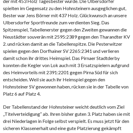
der mit 453 Holz Tagesbester wurde. Die Ulbersdorfer
spielten im Gegensatz zu den Hohnsteinern ausgeglichen gut,
Bester war Jens Börner mit 437 Holz. Glückwunsch an unsere
Ulbersdorfer Sportfreunde zum verdienten Sieg. Das
Spitzenspiel, Tabellenerster gegen den Zweiten gewannen die
Neustädter souverän mit 2595:2389 gegen den Tharandter KV
2. und rücken damit an die Tabellenspitze. Die Pesterwitzer
spielen gegen den Dorfhainer SV 2265:2341 und verlieren
damit schon ihr drittes Heimspiel. Das Pirnaer Stadtderby
konnten die Kegler von Lok auch mit 3 Ersatzspielern aufgrund
des Heimvorteils mit 2391:2201 gegen Pirna Süd für sich
entscheiden. Weil sie auch ihr Heimspiel gegen den
Hohnsteiner SV gewonnen haben, rücken sie in der Tabelle von
Platz 6 auf Platz 4.
Der Tabellenstand der Hohnsteiner weicht deutlich vom Ziel
„Titelverteidigung“ ab. Ihren bisher guten 3. Platz haben sie mit
drei Niederlagen in Folge selbst verspielt. Es muss jetzt für den
sicheren Klassenerhalt und eine gute Platzierung gekämpft