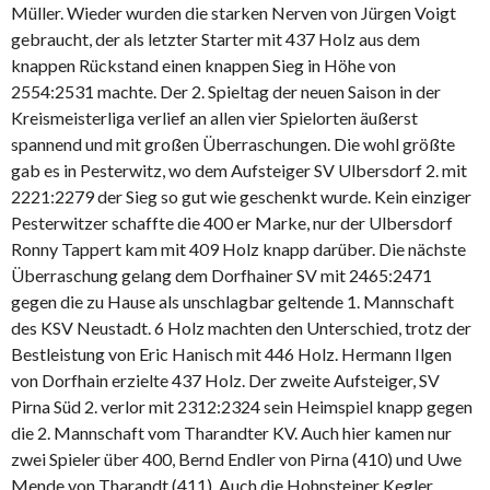
Müller. Wieder wurden die starken Nerven von Jürgen Voigt
gebraucht, der als letzter Starter mit 437 Holz aus dem
knappen Rückstand einen knappen Sieg in Höhe von
2554:2531 machte. Der 2. Spieltag der neuen Saison in der
Kreismeisterliga verlief an allen vier Spielorten äußerst
spannend und mit großen Überraschungen. Die wohl größte
gab es in Pesterwitz, wo dem Aufsteiger SV Ulbersdorf 2. mit
2221:2279 der Sieg so gut wie geschenkt wurde. Kein einziger
Pesterwitzer schaffte die 400 er Marke, nur der Ulbersdorf
Ronny Tappert kam mit 409 Holz knapp darüber. Die nächste
Überraschung gelang dem Dorfhainer SV mit 2465:2471
gegen die zu Hause als unschlagbar geltende 1. Mannschaft
des KSV Neustadt. 6 Holz machten den Unterschied, trotz der
Bestleistung von Eric Hanisch mit 446 Holz. Hermann Ilgen
von Dorfhain erzielte 437 Holz. Der zweite Aufsteiger, SV
Pirna Süd 2. verlor mit 2312:2324 sein Heimspiel knapp gegen
die 2. Mannschaft vom Tharandter KV. Auch hier kamen nur
zwei Spieler über 400, Bernd Endler von Pirna (410) und Uwe
Mende von Tharandt (411). Auch die Hohnsteiner Kegler