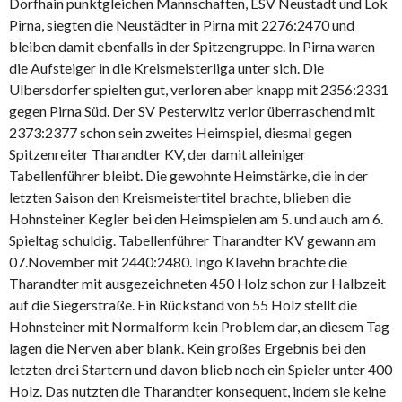
Dorfhain punktgleichen Mannschaften, ESV Neustadt und Lok
Pirna, siegten die Neustädter in Pirna mit 2276:2470 und
bleiben damit ebenfalls in der Spitzengruppe. In Pirna waren
die Aufsteiger in die Kreismeisterliga unter sich. Die
Ulbersdorfer spielten gut, verloren aber knapp mit 2356:2331
gegen Pirna Süd. Der SV Pesterwitz verlor überraschend mit
2373:2377 schon sein zweites Heimspiel, diesmal gegen
Spitzenreiter Tharandter KV, der damit alleiniger
Tabellenführer bleibt. Die gewohnte Heimstärke, die in der
letzten Saison den Kreismeistertitel brachte, blieben die
Hohnsteiner Kegler bei den Heimspielen am 5. und auch am 6.
Spieltag schuldig. Tabellenführer Tharandter KV gewann am
07.November mit 2440:2480. Ingo Klavehn brachte die
Tharandter mit ausgezeichneten 450 Holz schon zur Halbzeit
auf die Siegerstraße. Ein Rückstand von 55 Holz stellt die
Hohnsteiner mit Normalform kein Problem dar, an diesem Tag
lagen die Nerven aber blank. Kein großes Ergebnis bei den
letzten drei Startern und davon blieb noch ein Spieler unter 400
Holz. Das nutzten die Tharandter konsequent, indem sie keine