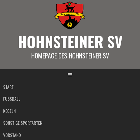
Springe
zum
Inhalt
HOHNSTEINER SV
HOMEPAGE DES HOHNSTEINER SV
START
FUSSBALL
KEGELN
SONSTIGE SPORTARTEN
VORSTAND