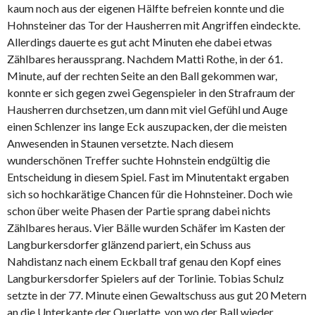
kaum noch aus der eigenen Hälfte befreien konnte und die
Hohnsteiner das Tor der Hausherren mit Angriffen eindeckte.
Allerdings dauerte es gut acht Minuten ehe dabei etwas
Zählbares heraussprang. Nachdem Matti Rothe, in der 61.
Minute, auf der rechten Seite an den Ball gekommen war,
konnte er sich gegen zwei Gegenspieler in den Strafraum der
Hausherren durchsetzen, um dann mit viel Gefühl und Auge
einen Schlenzer ins lange Eck auszupacken, der die meisten
Anwesenden in Staunen versetzte. Nach diesem
wunderschönen Treffer suchte Hohnstein endgültig die
Entscheidung in diesem Spiel. Fast im Minutentakt ergaben
sich so hochkarätige Chancen für die Hohnsteiner. Doch wie
schon über weite Phasen der Partie sprang dabei nichts
Zählbares heraus. Vier Bälle wurden Schäfer im Kasten der
Langburkersdorfer glänzend pariert, ein Schuss aus
Nahdistanz nach einem Eckball traf genau den Kopf eines
Langburkersdorfer Spielers auf der Torlinie. Tobias Schulz
setzte in der 77. Minute einen Gewaltschuss aus gut 20 Metern
an die Unterkante der Querlatte, von wo der Ball wieder