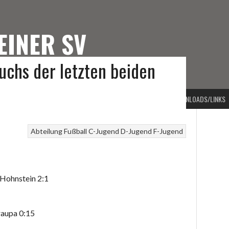
EINER SV
chs der letzten beiden
TEINER SV
PORTARTEN
VORSTAND
BEITRAGSARCHIV
KONTAKT
DOWNLOADS/LINKS
Abteilung Fußball
C-Jugend
D-Jugend
F-Jugend
Hohnstein 2:1
raupa 0:15