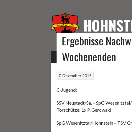
Springe
zum
Inhalt
HOHNST
Ergebnisse Nachwu
HOMEPAGE DES HOHNS
Wochenenden
START
FUSSBALL
KEGELN
SONSTIGE S
7. Dezember 2015
C-Jugend:
SSV Neustadt/Sa. – SpG Wesenitztal/
Torschütze: 1x P. Gerowski
SpG Wesenitztal/Hohnstein – TSV G