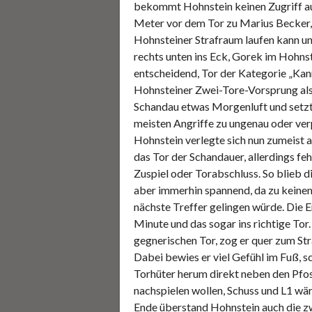
bekommt Hohnstein keinen Zugriff au
Meter vor dem Tor zu Marius Becker, 
Hohnsteiner Strafraum laufen kann un
rechts unten ins Eck, Gorek im Hohns
entscheidend, Tor der Kategorie „Kan
Hohnsteiner Zwei-Tore-Vorsprung also
Schandau etwas Morgenluft und setzte 
meisten Angriffe zu ungenau oder ve
Hohnstein verlegte sich nun zumeist 
das Tor der Schandauer, allerdings fe
Zuspiel oder Torabschluss. So blieb di
aber immerhin spannend, da zu keine
nächste Treffer gelingen würde. Die E
Minute und das sogar ins richtige To
gegnerischen Tor, zog er quer zum St
Dabei bewies er viel Gefühl im Fuß, s
Torhüter herum direkt neben den Pfost
nachspielen wollen, Schuss und L1 wär
Ende überstand Hohnstein auch die 