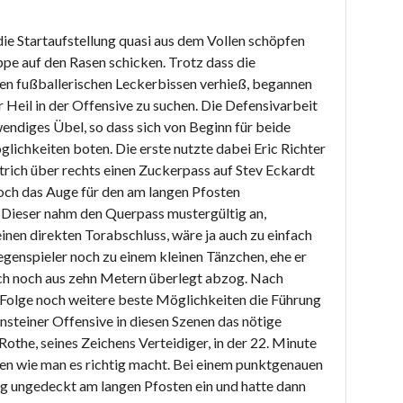
die Startaufstellung quasi aus dem Vollen schöpfen
ppe auf den Rasen schicken. Trotz dass die
inen fußballerischen Leckerbissen verhieß, begannen
 Heil in der Offensive zu suchen. Die Defensivarbeit
endiges Übel, so dass sich von Beginn für beide
chkeiten boten. Die erste nutzte dabei Eric Richter
rich über rechts einen Zuckerpass auf Stev Eckardt
noch das Auge für den am langen Pfosten
 Dieser nahm den Querpass mustergültig an,
einen direkten Torabschluss, wäre ja auch zu einfach
egenspieler noch zu einem kleinen Tänzchen, ehe er
och noch aus zehn Metern überlegt abzog. Nach
 Folge noch weitere beste Möglichkeiten die Führung
nsteiner Offensive in diesen Szenen das nötige
othe, seines Zeichens Verteidiger, in der 22. Minute
ten wie man es richtig macht. Bei einem punktgenauen
lig ungedeckt am langen Pfosten ein und hatte dann