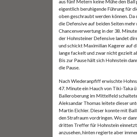
aus fünf Metern keine Mühe den Ball 
eigentlich beruhigende Führung für di
oben geschraubt werden können. Da d
die Defensive auf beiden Seiten mehr
Chancenverwertung in der 38. Minute. 
der Hohnsteiner Defensive landet dire
und schickt Maximilian Kagerer auf di
lange fackelt und zwar nicht gezielt 
Bis zur Pause hält sich Hohnstein dan
die Pause.
Nach Wiederanpfiff erwischte Hohnste
47. Minute ein Hauch von Tiki-Taka ü
Balleroberung im Mittelfeld schaltete
Aleksandar Thomas leitete dieser unt
Martin Eichler. Dieser konnte mit Bal
den Strafraum vordringen. Wo er dann
dritten Treffer für Hohnstein einnetz
anzusehen, hinten regierte aber imme