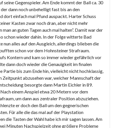
f seine Gegenspieler. Am Ende kommt der Ball ca. 30
der dann noch unbehelligt fast bis an den
d dort einfach mal Pfund auspackt. Harter Schuss
teiner Kasten zwar noch dran, aber nicht mehr
n man an guten Tagen auch mal halten“. Damit war der
 schon wieder dahin. In der Folge witterte Bad
nun alles auf den Ausgleich, allerdings blieben die
rpufften schon vor dem Hohnsteiner Strafraum.
aufs Kontern und kam so immer wieder gefährlich vor
hlte dann doch wieder die Genauigkeit im finalen
e Partie bis zum Ende hin, vielleicht nicht hochklassig,
m Zeitpunkt abzusehen war, welcher Mannschaft der
ntscheidung besorgte dann Martin Eichler in 89.
r. Nach einem Anspiel etwa 20 Metern vor dem
rafraum, um dann aus zentraler Position abzuziehen.
chlenzte er doch den Ball um den gegnerischen
en. Für alle die das mal auf der Playstation
en die Tasten der Wahl habe ich mir sagen lassen. Am
zwei Minuten Nachspielzeit ohne größere Probleme