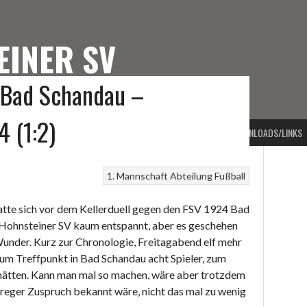
EINER SV
 Bad Schandau –
TEINER SV
4 (1:2)
PORTARTEN
VORSTAND
BEITRAGSARCHIV
KONTAKT
DOWNLOADS/LINKS
1. Mannschaft
Abteilung Fußball
atte sich vor dem Kellerduell gegen den FSV 1924 Bad
 Hohnsteiner SV kaum entspannt, aber es geschehen
under. Kurz zur Chronologie, Freitagabend elf mehr
zum Treffpunkt in Bad Schandau acht Spieler, zum
t hätten. Kann man mal so machen, wäre aber trotzdem
 reger Zuspruch bekannt wäre, nicht das mal zu wenig