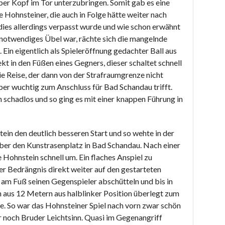
per Kopf im Tor unterzubringen. Somit gab es eine
e Hohnsteiner, die auch in Folge hätte weiter nach
ies allerdings verpasst wurde und wie schon erwähnt
 notwendiges Übel war, rächte sich die mangelnde
Ein eigentlich als Spieleröffnung gedachter Ball aus
kt in den Füßen eines Gegners, dieser schaltet schnell
e Reise, der dann von der Strafraumgrenze nicht
aber wuchtig zum Anschluss für Bad Schandau trifft.
n schadlos und so ging es mit einer knappen Führung in
in den deutlich besseren Start und so wehte in der
ber den Kunstrasenplatz in Bad Schandau. Nach einer
 Hohnstein schnell um. Ein flaches Anspiel zu
er Bedrängnis direkt weiter auf den gestarteten
l am Fuß seinen Gegenspieler abschütteln und bis in
 aus 12 Metern aus halblinker Position überlegt zum
te. So war das Hohnsteiner Spiel nach vorn zwar schön
r noch Bruder Leichtsinn. Quasi im Gegenangriff