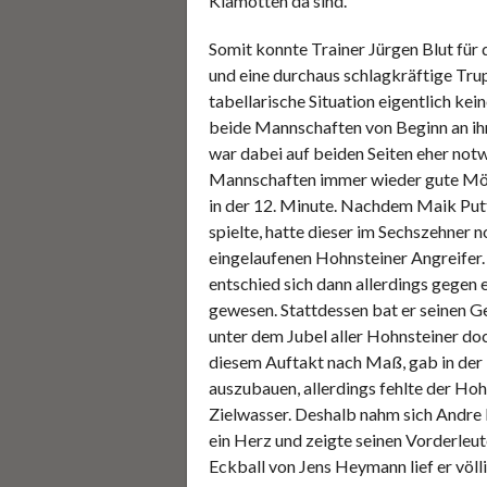
Klamotten da sind.
Somit konnte Trainer Jürgen Blut für 
und eine durchaus schlagkräftige Tru
tabellarische Situation eigentlich ke
beide Mannschaften von Beginn an ihr
war dabei auf beiden Seiten eher notw
Mannschaften immer wieder gute Mögli
in der 12. Minute. Nachdem Maik Putt
spielte, hatte dieser im Sechszehner 
eingelaufenen Hohnsteiner Angreifer.
entschied sich dann allerdings gegen 
gewesen. Stattdessen bat er seinen G
unter dem Jubel aller Hohnsteiner d
diesem Auftakt nach Maß, gab in der
auszubauen, allerdings fehlte der Hoh
Zielwasser. Deshalb nahm sich Andre R
ein Herz und zeigte seinen Vorderleu
Eckball von Jens Heymann lief er völ