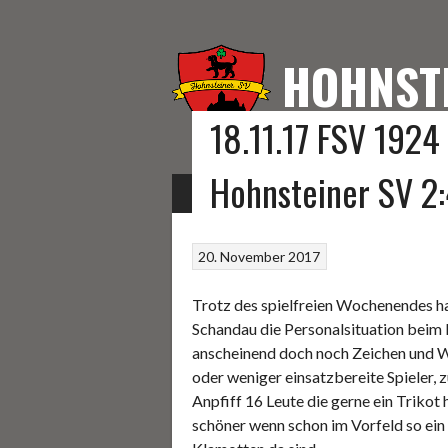
Springe
zum
Inhalt
HOHNST
18.11.17 FSV 1924
HOMEPAGE DES HOHNS
Hohnsteiner SV 2:
START
FUSSBALL
KEGELN
SONSTIGE S
20. November 2017
Trotz des spielfreien Wochenendes h
Schandau die Personalsituation beim
anscheinend doch noch Zeichen und W
oder weniger einsatzbereite Spieler, 
Anpfiff 16 Leute die gerne ein Triko
schöner wenn schon im Vorfeld so ein