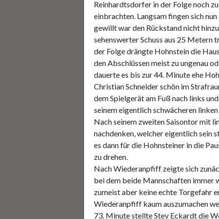
Reinhardtsdorfer in der Folge noch zu
einbrachten. Langsam fingen sich nun
gewillt war den Rückstand nicht hinzu
sehenswerter Schuss aus 25 Metern tra
der Folge drängte Hohnstein die Haush
den Abschlüssen meist zu ungenau od
dauerte es bis zur 44. Minute ehe Ho
Christian Schneider schön im Strafrau
dem Spielgerät am Fuß nach links und
seinem eigentlich schwächeren linken
Nach seinem zweiten Saisontor mit lin
nachdenken, welcher eigentlich sein s
es dann für die Hohnsteiner in die Pa
zu drehen.
Nach Wiederanpfiff zeigte sich zunäc
bei dem beide Mannschaften immer wi
zumeist aber keine echte Torgefahr en
Wiederanpfiff kaum auszumachen wer d
73. Minute stellte Stev Eckardt die 