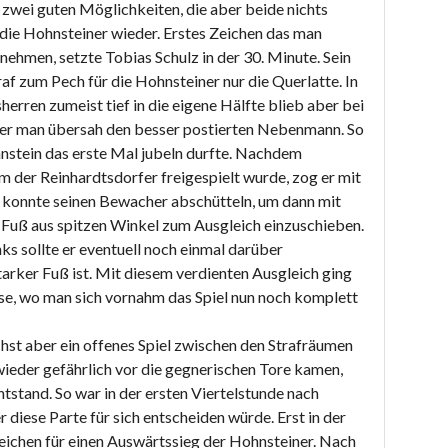
 zwei guten Möglichkeiten, die aber beide nichts
 die Hohnsteiner wieder. Erstes Zeichen das man
nehmen, setzte Tobias Schulz in der 30. Minute. Sein
f zum Pech für die Hohnsteiner nur die Querlatte. In
erren zumeist tief in die eigene Hälfte blieb aber bei
er man übersah den besser postierten Nebenmann. So
hnstein das erste Mal jubeln durfte. Nachdem
m der Reinhardtsdorfer freigespielt wurde, zog er mit
 konnte seinen Bewacher abschütteln, um dann mit
 Fuß aus spitzen Winkel zum Ausgleich einzuschieben.
ks sollte er eventuell noch einmal darüber
tarker Fuß ist. Mit diesem verdienten Ausgleich ging
use, wo man sich vornahm das Spiel nun noch komplett
hst aber ein offenes Spiel zwischen den Strafräumen
eder gefährlich vor die gegnerischen Tore kamen,
tstand. So war in der ersten Viertelstunde nach
iese Parte für sich entscheiden würde. Erst in der
Weichen für einen Auswärtssieg der Hohnsteiner. Nach