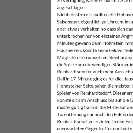
zu Verfügung, waren es nun mit Ach un
angeschlagen.
Nichtsdestotrotz wollten die Hohnste
Saisonstart eigentlich zu Unrecht im 
aber etwas verhalten, so dass sich da
unterbrochen nur von einzelnen Angr
Minuten gewann dann Hohnstein imme
Hausherren, konnte seine Feldvorteile 
Möglichkeiten umsetzen. Reinhardtsdor
die Spitze um die wendigen Stürmer i
Reinhardtsdorfer auch mehr Aussicht
Ball in 17. Minute ging es für die Haus
Hohnsteiner Seite, sahen die meisten H
Spieler von Reinhardtsdorf. Dieser err
konnte sich im Anschluss bis auf die G
mustergültig flach in die Mitte auf d
Torentfernung nur noch den Fuß in den
Reinhardtsdorf zu erzielen. In den F
unerwarteten Gegentreffer und hatte 