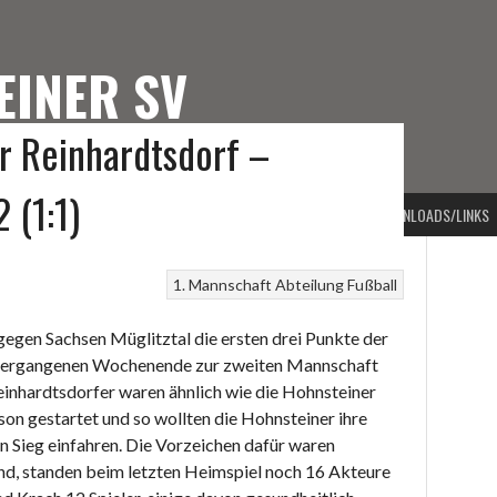
EINER SV
or Reinhardtsdorf –
TEINER SV
 (1:1)
PORTARTEN
VORSTAND
BEITRAGSARCHIV
KONTAKT
DOWNLOADS/LINKS
1. Mannschaft
Abteilung Fußball
egen Sachsen Müglitztal die ersten drei Punkte der
m vergangenen Wochenende zur zweiten Mannschaft
einhardtsdorfer waren ähnlich wie die Hohnsteiner
son gestartet und so wollten die Hohnsteiner ihre
n Sieg einfahren. Die Vorzeichen dafür waren
nd, standen beim letzten Heimspiel noch 16 Akteure