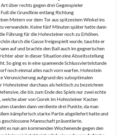
 Art über rechts gegen drei Gegenspieler
m Fuß die Grundlinie entlang Richtung
eben Metern vor dem Tor aus spitzestem Winkel ins
zu verwandeln. Keine fünf Minuten später hatte dann
ie Führung für die Hohnsteiner noch zu Erhöhen.
chön durch die Gasse freigespielt wurde, tauchte er
mann auf und brachte den Ball auch im gegnerischen
richter aber in dieser Situation eine Abseitsstellung
ht. So ging es in eine spannende Schlussviertelstunde
orf noch einmal alles nach vorn warfen. Hohnstein
hte Verunsicherung aufgrund des suboptimalen
der Hohnsteiner durchaus als hektisch zu bezeichnen
efensive, die bis zum Ende des Spiels nur zwei echte
ß, welche aber von Gorek im Hohnsteiner Kasten
ten standen dann verdiente drei Punkte, da man
llem kämpferisch starke Partie abgeliefert hatte und
ls geschlossene Mannschaft präsentierte.
n geht es nun am kommenden Wochenende gegen den