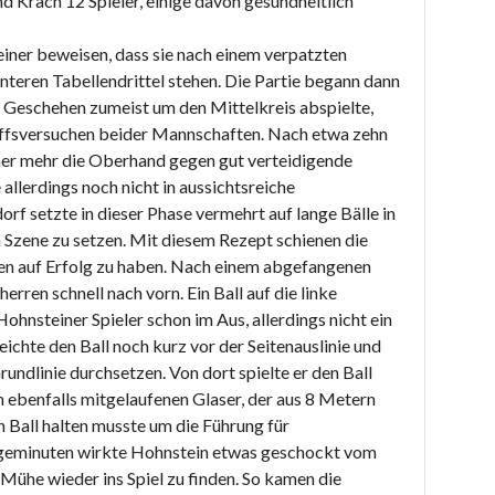
d Krach 12 Spieler, einige davon gesundheitlich
iner beweisen, dass sie nach einem verpatzten
unteren Tabellendrittel stehen. Die Partie begann dann
s Geschehen zumeist um den Mittelkreis abspielte,
iffsversuchen beider Mannschaften. Nach etwa zehn
r mehr die Oberhand gegen gut verteidigende
allerdings noch nicht in aussichtsreiche
f setzte in dieser Phase vermehrt auf lange Bälle in
n Szene zu setzen. Mit diesem Rezept schienen die
en auf Erfolg zu haben. Nach einem abgefangenen
herren schnell nach vorn. Ein Ball auf die linke
ohnsteiner Spieler schon im Aus, allerdings nicht ein
eichte den Ball noch kurz vor der Seitenauslinie und
rundlinie durchsetzen. Von dort spielte er den Ball
en ebenfalls mitgelaufenen Glaser, der aus 8 Metern
 Ball halten musste um die Führung für
olgeminuten wirkte Hohnstein etwas geschockt vom
Mühe wieder ins Spiel zu finden. So kamen die