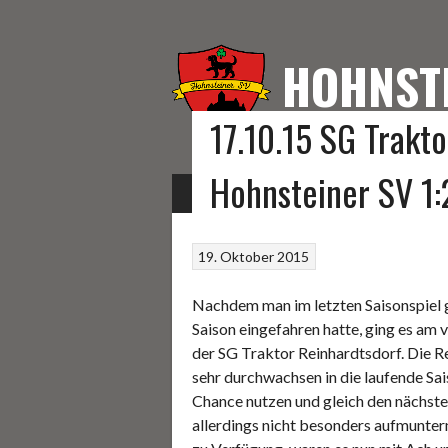
Springe
zum
Inhalt
HOHNST
17.10.15 SG Trakt
HOMEPAGE DES HOHNS
Hohnsteiner SV 1:2
START
FUSSBALL
KEGELN
SONSTIGE S
19. Oktober 2015
Nachdem man im letzten Saisonspiel g
Saison eingefahren hatte, ging es a
der SG Traktor Reinhardtsdorf. Die R
sehr durchwachsen in die laufende Sai
Chance nutzen und gleich den nächste
allerdings nicht besonders aufmunter