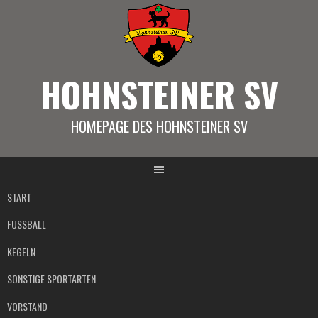
Springe
zum
Inhalt
HOHNSTEINER SV
HOMEPAGE DES HOHNSTEINER SV
START
FUSSBALL
KEGELN
SONSTIGE SPORTARTEN
VORSTAND