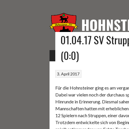
Springe
zum
Inhalt
HOHNST
01.04.17 SV Strup
HOMEPAGE DES HOHNS
(0:0)
START
FUSSBALL
KEGELN
SONSTIGE S
3. April 2017
Für die Hohnsteiner ging es am verg
Dabei war vielen noch der durchaus s
Hinrunde in Erinnerung. Diesmal sahe
Mannschaften hatten mit erheblichen
12 Spielern nach Struppen, einer davo
Trotzdem entwickelte sich von Beginn