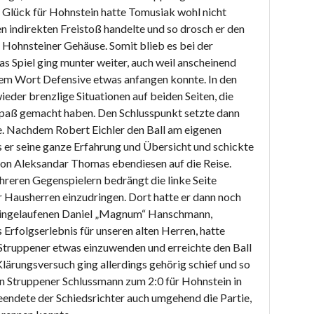
Glück für Hohnstein hatte Tomusiak wohl nicht
en indirekten Freistoß handelte und so drosch er den
 Hohnsteiner Gehäuse. Somit blieb es bei der
s Spiel ging munter weiter, auch weil anscheinend
em Wort Defensive etwas anfangen konnte. In den
eder brenzlige Situationen auf beiden Seiten, die
Spaß gemacht haben. Den Schlusspunkt setzte dann
te. Nachdem Robert Eichler den Ball am eigenen
er seine ganze Erfahrung und Übersicht und schickte
von Aleksandar Thomas ebendiesen auf die Reise.
reren Gegenspielern bedrängt die linke Seite
r Hausherren einzudringen. Dort hatte er dann noch
 eingelaufenen Daniel „Magnum“ Hanschmann,
Erfolgserlebnis für unseren alten Herren, hatte
 Struppener etwas einzuwenden und erreichte den Ball
lärungsversuch ging allerdings gehörig schief und so
en Struppener Schlussmann zum 2:0 für Hohnstein in
endete der Schiedsrichter auch umgehend die Partie,