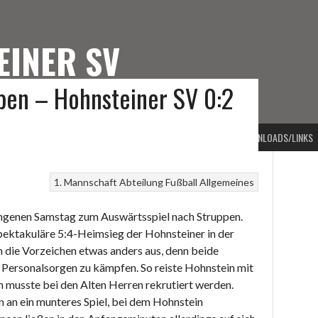
EINER SV
pen – Hohnsteiner SV 0:2
TEINER SV
PORTARTEN
VORSTAND
BEITRAGSARCHIV
KONTAKT
DOWNLOADS/LINKS
1. Mannschaft
Abteilung Fußball
Allgemeines
angenen Samstag zum Auswärtsspiel nach Struppen.
pektakuläre 5:4-Heimsieg der Hohnsteiner in der
n die Vorzeichen etwas anders aus, denn beide
 Personalsorgen zu kämpfen. So reiste Hohnstein mit
n musste bei den Alten Herren rekrutiert werden.
 an ein munteres Spiel, bei dem Hohnstein