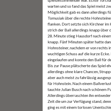
spielbestimmender war. Echte Torchan
warten und so fand das Spiel meist zw
Möglichkeit gab es dann allerdings fü
Tomusiak über die rechte Hohnsteiner
flanken. Dort setzte sich Kirchner im
strich der Ball allerdings knapp über 
28. Minute stieg Hausdorf nach einem
knapp. Fünf Minuten später hatte dan
Hohnsteiner, nachdem er von rechts in
wuchtigen Schuss auf die kurze Ecke. 
eingelaufen und konnte den Ball für d
Bis zur Pause plätscherte das Spiel eh
allerdings ohne klare Chancen, Strupp
aber auch meist zu fahrlässig ausgesp
für Hohnstein. Nach einem Ballverlust
tauchte Julian Busch nach schönem Pa
Allerdings überraschten ihn entweder
Zeit die um zur Verfügung stand, denn
ging es mit einem torlosen Unentschi