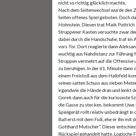
nicht so richtig glücklich machte.
Nach dem Seitenwechsel wurde den Zu
Seiten offenes Spiel geboten. Doch da
Hohnstein. Diesen trat Maik Puttrich
Struppener Kasten versuchte zwar den 
dabei durch die Handschuhe, traf im 
vors Tor. Dort reagierte dann Aleksa
wuchtig aus Nahdistanz zur Führung fü
Struppen vermehrt auf die Offensive 
zu beruhigen. In der 61. Minute dann 
einem Freistoß aus dem Halbfeld kom
seinen satten Schuss aus sieben Me
irgendwie die Hände dran und lenkt de
Gorek dann auch für die kurioseste Sz
die Gasse zu stecken, bekommt Uwe H
Spielgerät rollt relativ unbedrängt i
Ball erst mit dem Fuß, ehe er ihn mit
Gotthard Mutscher“. Dieser entschied,
Rückspiel gehandelt hatte. Logische F