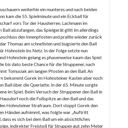
schauern weiterhin ein munteres und nach beiden
nn kam die 55. Spielminute und ein Eckball für
 scharf vors Tor der Hausherren. Lachmann im
Ball abzufangen, das Spielgerät glitt im allerdings
Anschluss den Innenpfosten und prallte wieder zurück
ndar Thomas am schnellsten und bugsierte den Ball
r Hohnstein ins Netz. In der Folge setzte nun
und Hohnstein gelang es phasenweise kaum das Spiel
die bis dato beste Chance für die Struppener, nach
mt Tomusiak am langen Pfosten an den Ball. An
tern bekommt Gorek im Hohnsteiner Kasten aber noch
n Ball über die Querlatte. In der 65. Minute sorgte
ene im Spiel. Beim Versuch der Struppener den Ball in
ausdorf noch die Fußspitze an den Ball und das
n den Hohnsteiner Strafraum. Dort stoppt Gorek den
 den Händen aufnimmt, was folgte war „Auftritt
 dass es sich bei dem Ball um ein absichtliches
olge, indirekter Freistoß für Struppen gut zehn Meter