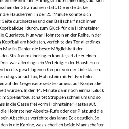
cen ließen in den Anfangsminuten allerdings auf sich
ischen den Strafräumen statt. Die erste dicke
r die Hausherren. In der 25. Minute konnte sich
 Seite durchsetzen und den Ball scharf nach innen
 Kopfballduell durch, zum Glück für die Hohnsteiner
die Querlatte. Nun war Hohnstein an der Reihe, in der
 Kopfball am höchsten, verfehlte das Tor allerdings
n Martin Eichler die beste Möglichkeit der
 den Strafraum eindringen konnte, setzte er einen
Dort war allerdings ein Verteidiger der Hausherren
en bereits geschlagenen Keeper von der Linie klären.
er ruhig vor sich hin, Hohnstein mit Feldvorteilen
en auf der Gegenseite setzte zumeist auf Konter, die
ielt wurden. In der 44. Minute dann noch einmal Glück
 im Spielaufbau schaltet Struppen schnell um und so
ss in die Gasse frei vorm Hohnsteiner Kasten auf.
 die Hohnsteiner Abseits-Rufe oder der Platz und die
 sein Abschluss verfehlte das lange Eck deutlich. So
eden in die Kabine, was sicherlich beide Mannschaften