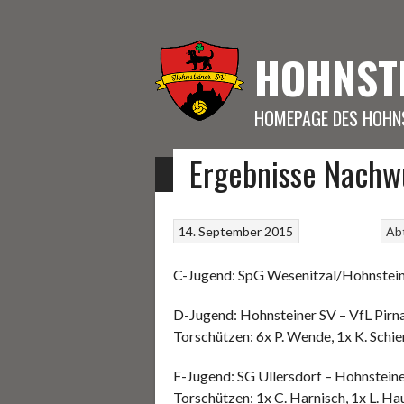
Springe
zum
Inhalt
HOHNST
HOMEPAGE DES HOHNS
Ergebnisse Nach
START
FUSSBALL
KEGELN
SONSTIGE S
14. September 2015
Abt
C-Jugend: SpG Wesenitzal/Hohnstein
D-Jugend: Hohnsteiner SV – VfL Pirna
Torschützen: 6x P. Wende, 1x K. Schier
F-Jugend: SG Ullersdorf – Hohnsteine
Torschützen: 1x C. Harnisch, 1x L. Ha