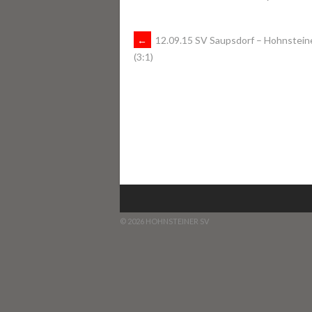
ARTIKEL-
←
12.09.15 SV Saupsdorf – Hohnstein
(3:1)
NAVIGATION
© 2026 HOHNSTEINER SV