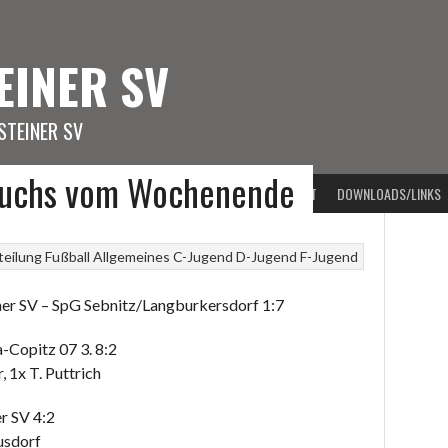
EINER SV
TEINER SV
wuchs vom Wochenende
PORTARTEN
VORSTAND
BEITRAGSARCHIV
KONTAKT
DOWNLOADS/LINKS
eilung Fußball
Allgemeines
C-Jugend
D-Jugend
F-Jugend
er SV – SpG Sebnitz/Langburkersdorf 1:7
-Copitz 07 3. 8:2
, 1x T. Puttrich
r SV 4:2
usdorf