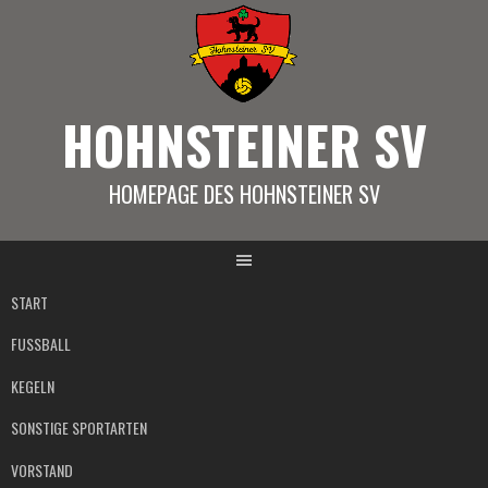
Springe
zum
Inhalt
HOHNSTEINER SV
HOMEPAGE DES HOHNSTEINER SV
START
FUSSBALL
KEGELN
SONSTIGE SPORTARTEN
VORSTAND