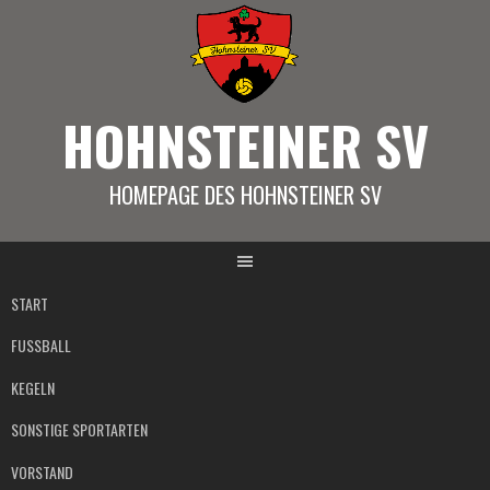
Springe
zum
Inhalt
HOHNSTEINER SV
HOMEPAGE DES HOHNSTEINER SV
START
FUSSBALL
KEGELN
SONSTIGE SPORTARTEN
VORSTAND