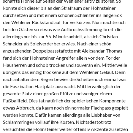
schaffte Höhne auf Seiten der Wehlener aktiv zu stören. So
konnte sich dieser bis an den Strafraum der Hohnsteiner
durchsetzen und mit einem schönen Schlenzer ins lange Eck
den Wehlener Rückstand auf Tor verkürzen. Nun machte sich
bei den Gästen so etwas wie Aufbruchsstimmung breit, die
allerdings nur bis zur 55. Minute anhielt, als sich Christian
Schneider als Spielverderber erwies. Nach einer schön
anzusehenden Doppelpassstafette mit Aleksandar Thomas
fand sich der Hohnsteiner Angreifer allein vor dem Tor der
Hausherren und schob trocken und souverän ein. Mittlerweile
übrigens das einzig trockene auf dem Wehlener Geläuf. Denn
nach anhaltendem Regen bewies die Scheibe noch einmal was
die Faszination Hartplatz ausmacht. Mittlerweile glich der
gesamte Platz einer großen Pfütze und weniger einem
Fußballfeld. Dies tat natürlich der spielerischen Komponente
etwas Abbruch, da kaum noch ein normaler Flachpass gespielt
werden konnte. Dafür kamen allerdings alle Liebhaber von
Schlammringen voll auf ihre Kosten. Nichtsdestotrotz
versuchten die Hohnsteiner weiter offensiv Akzente zu setzen