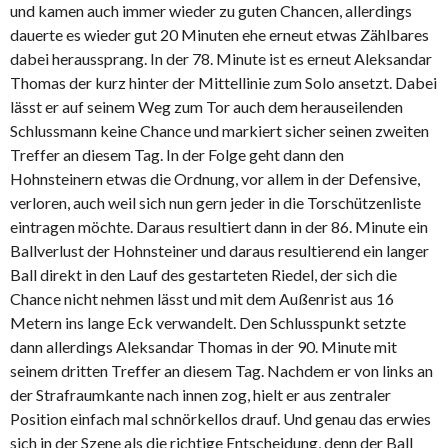
und kamen auch immer wieder zu guten Chancen, allerdings
dauerte es wieder gut 20 Minuten ehe erneut etwas Zählbares
dabei heraussprang. In der 78. Minute ist es erneut Aleksandar
Thomas der kurz hinter der Mittellinie zum Solo ansetzt. Dabei
lässt er auf seinem Weg zum Tor auch dem herauseilenden
Schlussmann keine Chance und markiert sicher seinen zweiten
Treffer an diesem Tag. In der Folge geht dann den
Hohnsteinern etwas die Ordnung, vor allem in der Defensive,
verloren, auch weil sich nun gern jeder in die Torschützenliste
eintragen möchte. Daraus resultiert dann in der 86. Minute ein
Ballverlust der Hohnsteiner und daraus resultierend ein langer
Ball direkt in den Lauf des gestarteten Riedel, der sich die
Chance nicht nehmen lässt und mit dem Außenrist aus 16
Metern ins lange Eck verwandelt. Den Schlusspunkt setzte
dann allerdings Aleksandar Thomas in der 90. Minute mit
seinem dritten Treffer an diesem Tag. Nachdem er von links an
der Strafraumkante nach innen zog, hielt er aus zentraler
Position einfach mal schnörkellos drauf. Und genau das erwies
sich in der Szene als die richtige Entscheidung, denn der Ball