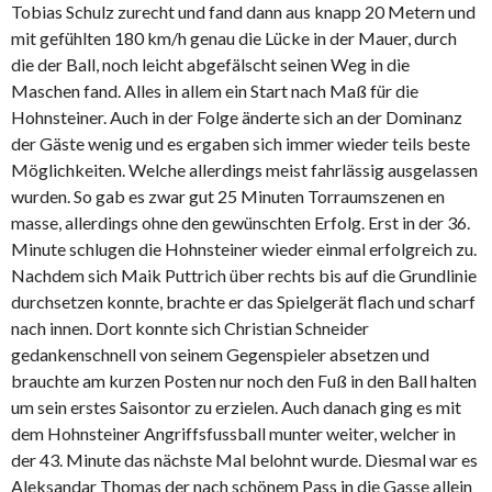
Tobias Schulz zurecht und fand dann aus knapp 20 Metern und
mit gefühlten 180 km/h genau die Lücke in der Mauer, durch
die der Ball, noch leicht abgefälscht seinen Weg in die
Maschen fand. Alles in allem ein Start nach Maß für die
Hohnsteiner. Auch in der Folge änderte sich an der Dominanz
der Gäste wenig und es ergaben sich immer wieder teils beste
Möglichkeiten. Welche allerdings meist fahrlässig ausgelassen
wurden. So gab es zwar gut 25 Minuten Torraumszenen en
masse, allerdings ohne den gewünschten Erfolg. Erst in der 36.
Minute schlugen die Hohnsteiner wieder einmal erfolgreich zu.
Nachdem sich Maik Puttrich über rechts bis auf die Grundlinie
durchsetzen konnte, brachte er das Spielgerät flach und scharf
nach innen. Dort konnte sich Christian Schneider
gedankenschnell von seinem Gegenspieler absetzen und
brauchte am kurzen Posten nur noch den Fuß in den Ball halten
um sein erstes Saisontor zu erzielen. Auch danach ging es mit
dem Hohnsteiner Angriffsfussball munter weiter, welcher in
der 43. Minute das nächste Mal belohnt wurde. Diesmal war es
Aleksandar Thomas der nach schönem Pass in die Gasse allein