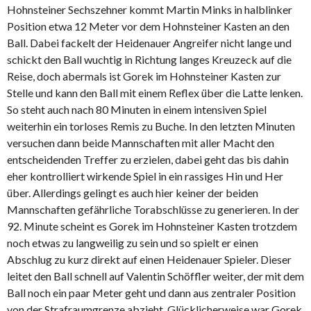
Hohnsteiner Sechszehner kommt Martin Minks in halblinker
Position etwa 12 Meter vor dem Hohnsteiner Kasten an den
Ball. Dabei fackelt der Heidenauer Angreifer nicht lange und
schickt den Ball wuchtig in Richtung langes Kreuzeck auf die
Reise, doch abermals ist Gorek im Hohnsteiner Kasten zur
Stelle und kann den Ball mit einem Reflex über die Latte lenken.
So steht auch nach 80 Minuten in einem intensiven Spiel
weiterhin ein torloses Remis zu Buche. In den letzten Minuten
versuchen dann beide Mannschaften mit aller Macht den
entscheidenden Treffer zu erzielen, dabei geht das bis dahin
eher kontrolliert wirkende Spiel in ein rassiges Hin und Her
über. Allerdings gelingt es auch hier keiner der beiden
Mannschaften gefährliche Torabschlüsse zu generieren. In der
92. Minute scheint es Gorek im Hohnsteiner Kasten trotzdem
noch etwas zu langweilig zu sein und so spielt er einen
Abschlug zu kurz direkt auf einen Heidenauer Spieler. Dieser
leitet den Ball schnell auf Valentin Schöffler weiter, der mit dem
Ball noch ein paar Meter geht und dann aus zentraler Position
von der Strafraumgrenze abzieht. Glücklicherweise war Gorek