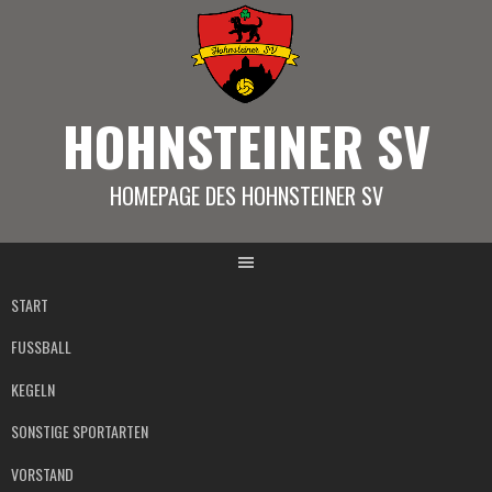
Springe
zum
Inhalt
HOHNSTEINER SV
HOMEPAGE DES HOHNSTEINER SV
START
FUSSBALL
KEGELN
SONSTIGE SPORTARTEN
VORSTAND