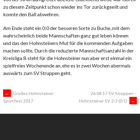
zu diesem Zeitpunkt schon wieder ins Tor zurückgeeilt und
konnte den Ball abwehren.
Am Ende steht ein 0:0 der besseren Sorte zu Buche, mit dem
wahrscheinlich beide Mannschaften ganz gut leben können
und das den Hohnsteinern Mut für die kommenden Aufgaben
machen sollte. Durch die reduzierte Mannschaftsanzahl in der
Kreisliga B steht für die Hohnsteiner nun aber erst einmal ein
spielfreies Wochenende an, ehe es in zwei Wochen abermals
auswärts zum SV Struppen geht.
ARTIKEL-
←
Großes Hohnsteiner
26.08.17 SV Struppen –
Hohnsteiner SV 2:3 (0:1)
→
Sportfest 2017
NAVIGATION