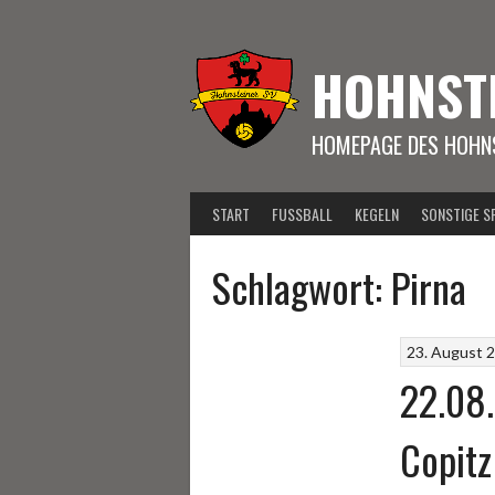
Springe
zum
Inhalt
HOHNST
HOMEPAGE DES HOHNS
START
FUSSBALL
KEGELN
SONSTIGE S
Schlagwort:
Pirna
23. August 
22.08.
Copitz