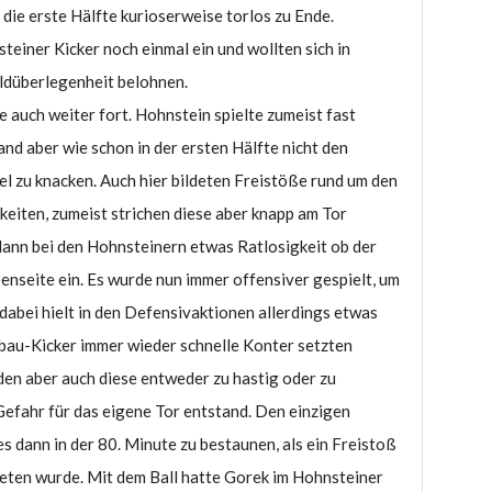
die erste Hälfte kurioserweise torlos zu Ende.
teiner Kicker noch einmal ein und wollten sich in
Feldüberlegenheit belohnen.
te auch weiter fort. Hohnstein spielte zumeist fast
and aber wie schon in der ersten Hälfte nicht den
l zu knacken. Auch hier bildeten Freistöße rund um den
eiten, zumeist strichen diese aber knapp am Tor
dann bei den Hohnsteinern etwas Ratlosigkeit ob der
enseite ein. Es wurde nun immer offensiver gespielt, um
 dabei hielt in den Defensivaktionen allerdings etwas
fbau-Kicker immer wieder schnelle Konter setzten
en aber auch diese entweder zu hastig oder zu
Gefahr für das eigene Tor entstand. Den einzigen
 dann in der 80. Minute zu bestaunen, als ein Freistoß
reten wurde. Mit dem Ball hatte Gorek im Hohnsteiner