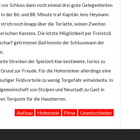
z vor Schluss dann noch einmal drei gute Gelegenheiten
 In der 86. und 88. Minute traf Kapitän Jens Heymann
 strich noch knapp über die Torlatte, seinen Zweiten
erischen Kastens. Die letzte Möglichkeit per Freistoß
 scharf getretenen Ball konnte der Schlussmann der
n.
eite Strecken der Spielzeit klar bestimmte, torlos zu
n Grund zur Freude. Für die Hohnsteiner allerdings eine
eutiger Feldvorteile zu wenig Torgefahr entwickelte. In
lgemeinschaft von Stolpen und Neustadt zu Gast in
ren Torquote für die Hausherren.
Aufbau
Hohnstein
Pirna
Unentschieden