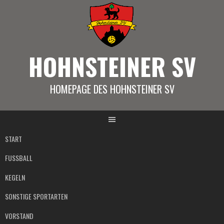
Springe
zum
Inhalt
HOHNSTEINER SV
HOMEPAGE DES HOHNSTEINER SV
START
FUSSBALL
KEGELN
SONSTIGE SPORTARTEN
VORSTAND