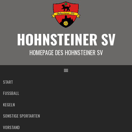
Springe
zum
Inhalt
HOHNSTEINER SV
HOMEPAGE DES HOHNSTEINER SV
START
FUSSBALL
KEGELN
SONSTIGE SPORTARTEN
VORSTAND