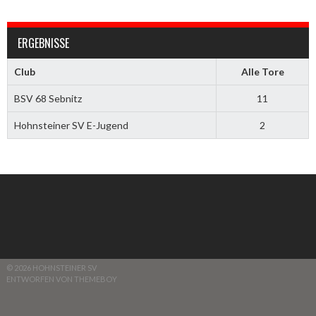
ERGEBNISSE
Club
Alle Tore
BSV 68 Sebnitz
11
Hohnsteiner SV E-Jugend
2
© 2026 HOHNSTEINER SV
ENTWORFEN VON THEMEBOY