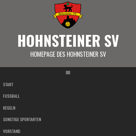
Springe
zum
Inhalt
HOHNSTEINER SV
HOMEPAGE DES HOHNSTEINER SV
START
FUSSBALL
KEGELN
SONSTIGE SPORTARTEN
VORSTAND