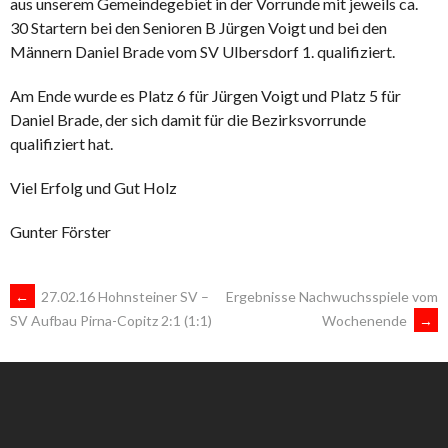
aus unserem Gemeindegebiet in der Vorrunde mit jeweils ca.
30 Startern bei den Senioren B Jürgen Voigt und bei den
Männern Daniel Brade vom SV Ulbersdorf 1. qualifiziert.
Am Ende wurde es Platz 6 für Jürgen Voigt und Platz 5 für
Daniel Brade, der sich damit für die Bezirksvorrunde
qualifiziert hat.
Viel Erfolg und Gut Holz
Gunter Förster
ARTIKEL-
←
27.02.16 Hohnsteiner SV –
Ergebnisse Nachwuchsspiele vom
Wochenende
→
SV Aufbau Pirna-Copitz 2:1 (1:1)
NAVIGATION