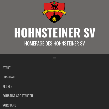
Springe
zum
Inhalt
HOHNSTEINER SV
HOMEPAGE DES HOHNSTEINER SV
START
FUSSBALL
KEGELN
SONSTIGE SPORTARTEN
VORSTAND