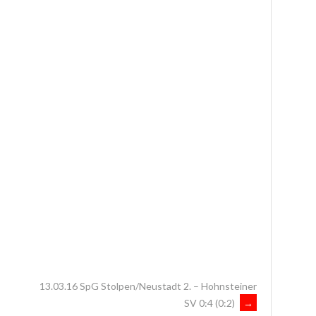
13.03.16 SpG Stolpen/Neustadt 2. – Hohnsteiner
SV 0:4 (0:2)
→