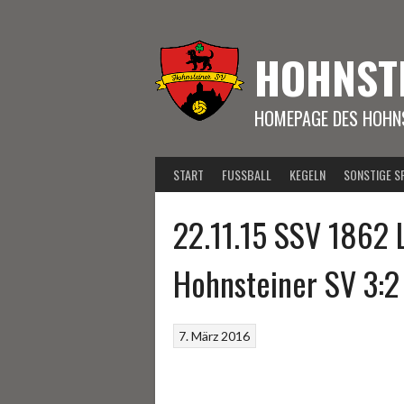
Springe
zum
Inhalt
HOHNST
HOMEPAGE DES HOHNS
START
FUSSBALL
KEGELN
SONSTIGE S
22.11.15 SSV 1862 
Hohnsteiner SV 3:2
7. März 2016