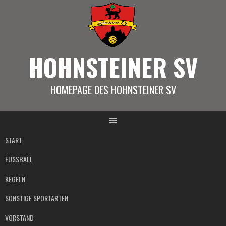
Springe
zum
Inhalt
HOHNSTEINER SV
HOMEPAGE DES HOHNSTEINER SV
START
FUSSBALL
KEGELN
SONSTIGE SPORTARTEN
VORSTAND