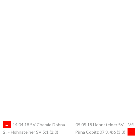
ARTIKEL-
←
14.04.18 SV Chemie Dohna
05.05.18 Hohnsteiner SV – VfL
Pirna Copitz 07 3. 4:6 (3:3)
→
2. – Hohnsteiner SV 5:1 (2:0)