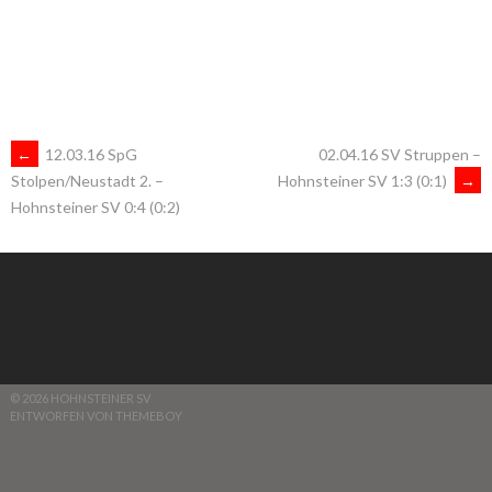
ARTIKEL-
←
12.03.16 SpG
02.04.16 SV Struppen –
Hohnsteiner SV 1:3 (0:1)
→
Stolpen/Neustadt 2. –
Hohnsteiner SV 0:4 (0:2)
NAVIGATION
© 2026 HOHNSTEINER SV
ENTWORFEN VON THEMEBOY