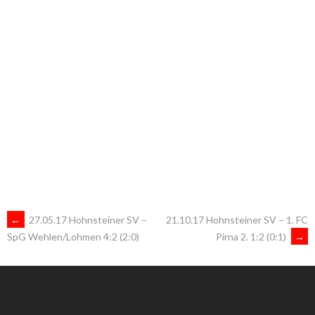
ARTIKEL-
←
27.05.17 Hohnsteiner SV –
21.10.17 Hohnsteiner SV – 1. FC
Pirna 2. 1:2 (0:1)
→
SpG Wehlen/Lohmen 4:2 (2:0)
NAVIGATION