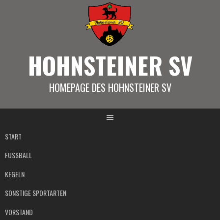
Springe
zum
Inhalt
HOHNSTEINER SV
HOMEPAGE DES HOHNSTEINER SV
START
FUSSBALL
KEGELN
SONSTIGE SPORTARTEN
VORSTAND