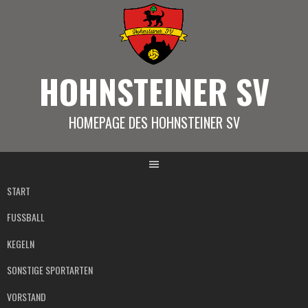
Springe
zum
Inhalt
HOHNSTEINER SV
HOMEPAGE DES HOHNSTEINER SV
START
FUSSBALL
KEGELN
SONSTIGE SPORTARTEN
VORSTAND