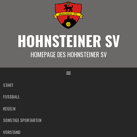
Springe
zum
Inhalt
HOHNSTEINER SV
HOMEPAGE DES HOHNSTEINER SV
START
FUSSBALL
KEGELN
SONSTIGE SPORTARTEN
VORSTAND