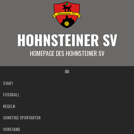
Springe
zum
Inhalt
HOHNSTEINER SV
HOMEPAGE DES HOHNSTEINER SV
START
FUSSBALL
KEGELN
SONSTIGE SPORTARTEN
VORSTAND