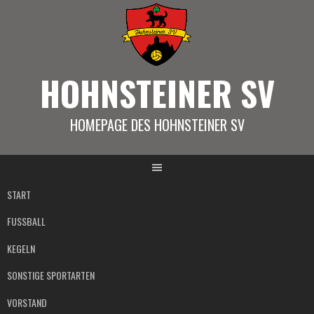
Springe
zum
Inhalt
HOHNSTEINER SV
HOMEPAGE DES HOHNSTEINER SV
START
FUSSBALL
KEGELN
SONSTIGE SPORTARTEN
VORSTAND