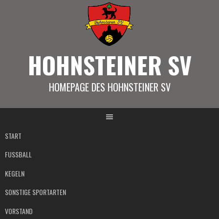
Springe
zum
Inhalt
HOHNSTEINER SV
HOMEPAGE DES HOHNSTEINER SV
START
FUSSBALL
KEGELN
SONSTIGE SPORTARTEN
VORSTAND