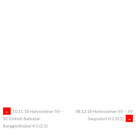
ARTIKEL-
←
10.11.18 Hohnsteiner SV –
08.12.18 Hohnsteiner SV – SV
Saupsdorf 0:2 (0:1)
→
SC Einheit Bahratal-
Berggießhübel 4:1 (2:1)
NAVIGATION