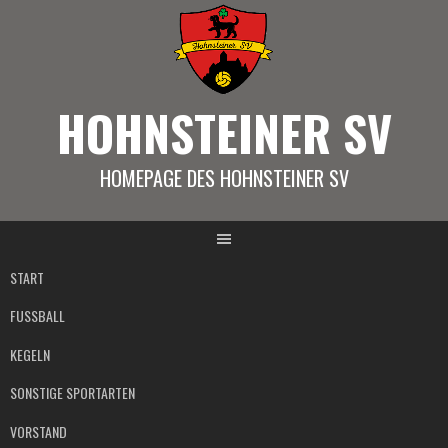
Springe
zum
Inhalt
HOHNSTEINER SV
HOMEPAGE DES HOHNSTEINER SV
START
FUSSBALL
KEGELN
SONSTIGE SPORTARTEN
VORSTAND