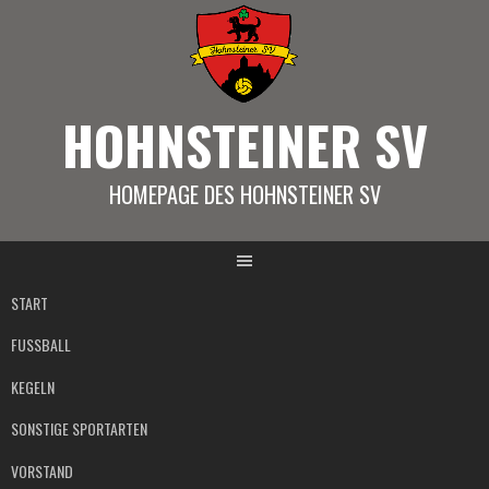
Springe
zum
Inhalt
HOHNSTEINER SV
HOMEPAGE DES HOHNSTEINER SV
START
FUSSBALL
KEGELN
SONSTIGE SPORTARTEN
VORSTAND