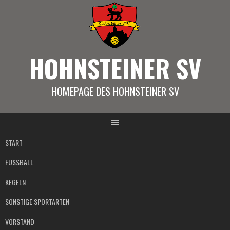
Springe
zum
Inhalt
HOHNSTEINER SV
HOMEPAGE DES HOHNSTEINER SV
START
FUSSBALL
KEGELN
SONSTIGE SPORTARTEN
VORSTAND