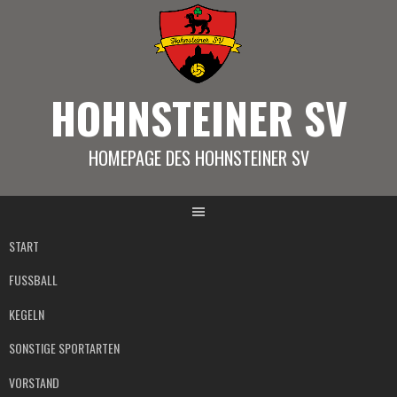
Springe
zum
Inhalt
HOHNSTEINER SV
HOMEPAGE DES HOHNSTEINER SV
START
FUSSBALL
KEGELN
SONSTIGE SPORTARTEN
VORSTAND