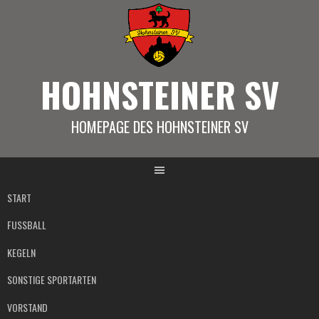
Springe
zum
Inhalt
HOHNSTEINER SV
HOMEPAGE DES HOHNSTEINER SV
START
FUSSBALL
KEGELN
SONSTIGE SPORTARTEN
VORSTAND