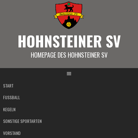
Springe
zum
Inhalt
HOHNSTEINER SV
HOMEPAGE DES HOHNSTEINER SV
START
FUSSBALL
KEGELN
SONSTIGE SPORTARTEN
VORSTAND