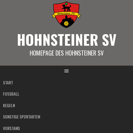
Springe
zum
Inhalt
HOHNSTEINER SV
HOMEPAGE DES HOHNSTEINER SV
START
FUSSBALL
KEGELN
SONSTIGE SPORTARTEN
VORSTAND